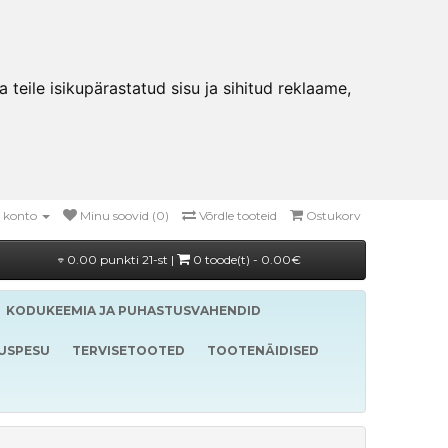
teile isikupärastatud sisu ja sihitud reklaame,
 konto
Minu soovid (0)
Võrdle tooteid
Ostukorv
0.00 punkti 21-st |
0 toode(t) - 0.00€
KODUKEEMIA JA PUHASTUSVAHENDID
LUSPESU
TERVISETOOTED
TOOTENÄIDISED