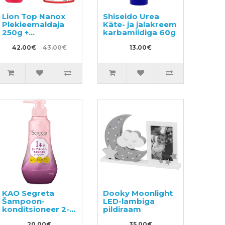
Lion Top Nanox
Shiseido Urea
Plekieemaldaja
Käte- ja jalakreem
250g +
karbamiidiga 60g
täitepakend 650g
42.00€
43.00€
13.00€
KAO Segreta
Dooky Moonlight
Šampoon-
LED-lambiga
konditsioneer 2-
pildiraam
in-1 360ml
20.00€
35.00€