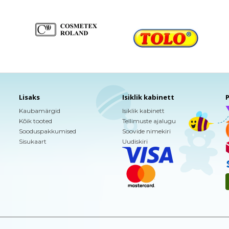
Lisaks
Isiklik kabinett
P
Kaubamärgid
Isiklik kabinett
Kõik tooted
Tellimuste ajalugu
Sooduspakkumised
Soovide nimekiri
Sisukaart
Uudiskiri