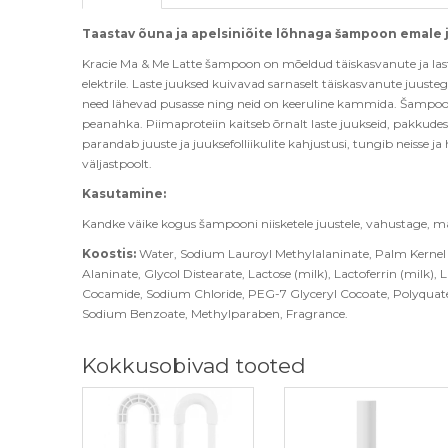
Taastav õuna ja apelsiniõite lõhnaga šampoon emale j
Kracie Ma & Me Latte šampoon on mõeldud täiskasvanute ja laste 
elektrile. Laste juuksed kuivavad sarnaselt täiskasvanute juuste
need lähevad pusasse ning neid on keeruline kammida. Šampoon si
peanahka. Piimaproteiin kaitseb õrnalt laste juukseid, pakkudes
parandab juuste ja juuksefolliikulite kahjustusi, tungib neisse ja 
väljastpoolt.
Kasutamine:
Kandke väike kogus šampooni niisketele juustele, vahustage, mas
Koostis:
Water, Sodium Lauroyl Methylalaninate, Palm Kernel
Alaninate, Glycol Distearate, Lactose (milk), Lactoferrin (milk),
Cocamide, Sodium Chloride, PEG-7 Glyceryl Cocoate, Polyquat
Sodium Benzoate, Methylparaben, Fragrance.
Kokkusobivad tooted