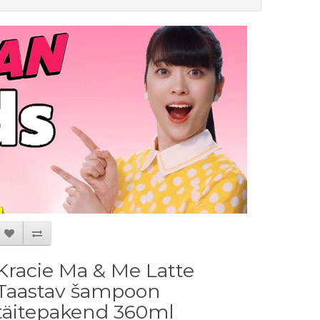
Kracie Ma & Me Latte
Taastav šampoon
täitepakend 360ml