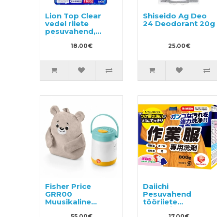
Lion Top Clear
Shiseido Ag Deo
vedel riiete
24 Deodorant 20g
pesuvahend,
täitepakend
1160g
18.00€
25.00€
Fisher Price
Daiichi
GRR00
Pesuvahend
Muusikaline
tööriiete
öölamp
pesemiseks 800g
55.00€
17.00€