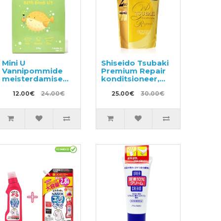
Mini U
Shiseido Tsubaki
Vannipommide
Premium Repair
meisterdamise
konditsioneer,
komplekt
täitepakend
12.00€
24.00€
660ml
25.00€
30.00€