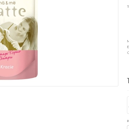
T
M
E
O
K