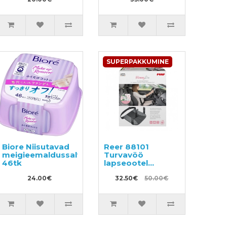
SUPERPAKKUMINE
Biore Niisutavad
Reer 88101
meigieemaldussalvrätikud
Turvavöö
46tk
lapseootel
naistele
24.00€
32.50€
50.00€