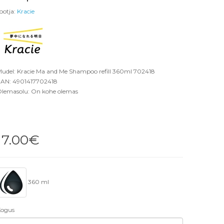
ootja:
Kracie
udel: Kracie Ma and Me Shampoo refill 360ml 702418
AN: 4901417702418
lemasolu: On kohe olemas
17.00€
360 ml
ogus