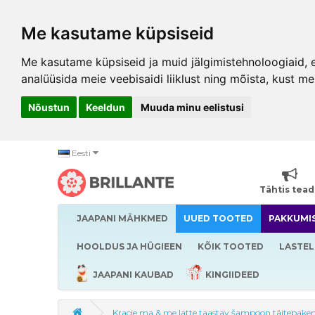
Me kasutame küpsiseid
Me kasutame küpsiseid ja muid jälgimistehnoloogiaid, et
analüüsida meie veebisaidi liiklust ning mõista, kust me
Nõustun
Keeldun
Muuda minu eelistusi
Eesti
Tähtis tea
JAAPANI MÄHKMED
UUED TOOTED
PAKKUMI
HOOLDUS JA HÜGIEEN
KÕIK TOOTED
LASTEL
JAAPANI KAUBAD
KINGIIDEED
Kracie ma & me latte taastav šampoon täitepak