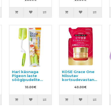
Hari käsnaga
KOSE Grace One
Pigeon laste
Niisutav
söögipudelite
kortsudevastane
pesemiseks, 1 tk
näogeel-kreem,
10.00€
täitepakend 90g
40.00€