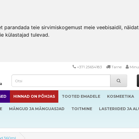
 parandada teie sirvimiskogemust meie veebisaidil, näidata 
ie külastajad tulevad.
+371 25654183
Tarne
Minu
da
SED
HINNAD ON PÕHJAS
TOOTED EMADELE
KOSMEETIKA
E
MÄNGUD JA MÄNGUASJAD
TOITMINE
LASTERIIDED JA A
end 360ml