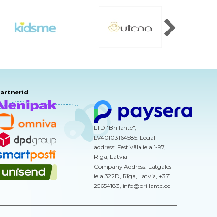
artnerid
LTD "Brillante",
LV40103164585, Legal
address: Festivāla iela 1-97,
Rīga, Latvia
Company Address: Latgales
iela 322D, Rīga, Latvia, +371
25654183, info@brillante.ee