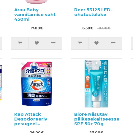
Arau Baby
Reer 53125 LED-
vannitamise vaht
ohutustuluke
450ml
17.00€
6.50€
10.00€
Kao Attack
Biore Niisutav
Desodoreeriv
päikesekaitseessents
pesugeel
SPF 50+ 70g
täitepakend 1150g
26.00€
23.00€