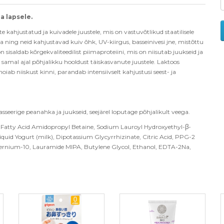
a lapsele.
kahjustatud ja kuivadele juustele, mis on vastuvõtlikud staatilisele
ga ning neid kahjustavad kuiv õhk, UV-kiirgus, basseinivesi jne, mistõttu
saldab kõrgekvaliteedilist piimaproteiini, mis on niisutab juukseid ja
 samal ajal põhjalikku hooldust täiskasvanute juustele. Laktoos
hoiab niiskust kinni, parandab intensiivselt kahjustusi seest- ja
seerige peanahka ja juukseid, seejärel loputage põhjalikult veega.
 Fatty Acid Amidopropyl Betaine, Sodium Lauroyl Hydroxyethyl-β-
 Liquid Yogurt (milk), Dipotassium Glycyrrhizinate, Citric Acid, PPG-2
ernium-10, Lauramide MIPA, Butylene Glycol, Ethanol, EDTA-2Na,