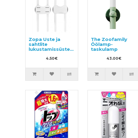
Zopa Uste ja
The Zoofamily
sahtlite
Öölamp-
lukustamissüsteem
taskulamp
2tk
4.50€
43.00€