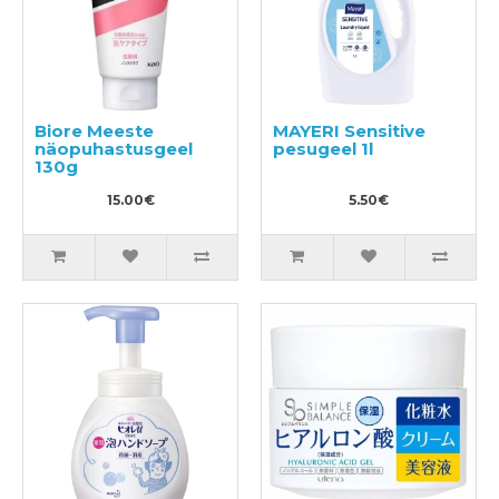
Biore Meeste
MAYERI Sensitive
näopuhastusgeel
pesugeel 1l
130g
15.00€
5.50€