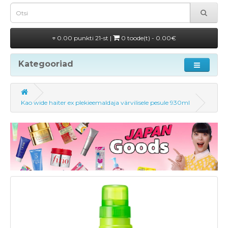
0.00 punkti 21-st |
0 toode(t) - 0.00€
Kategooriad
Kao wide haiter ex plekieemaldaja värvilisele pesule 930ml