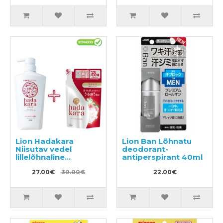
Lion Hadakara
Lion Ban Lõhnatu
Niisutav vedel
deodorant-
lillelõhnaline
antiperspirant 40ml
kehapesuseep
500ml + täide 360ml
27.00€
30.00€
22.00€