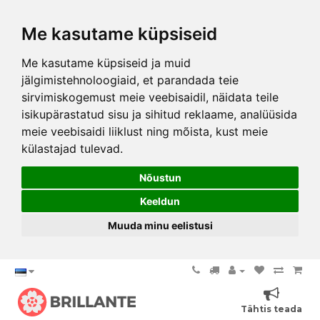
Me kasutame küpsiseid
Me kasutame küpsiseid ja muid
jälgimistehnoloogiaid, et parandada teie
sirvimiskogemust meie veebisaidil, näidata teile
isikupärastatud sisu ja sihitud reklaame, analüüsida
meie veebisaidi liiklust ning mõista, kust meie
külastajad tulevad.
Nõustun
Keeldun
Muuda minu eelistusi
Tähtis teada