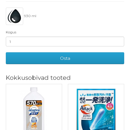
930 ml
Kogus
Osta
Kokkusobivad tooted