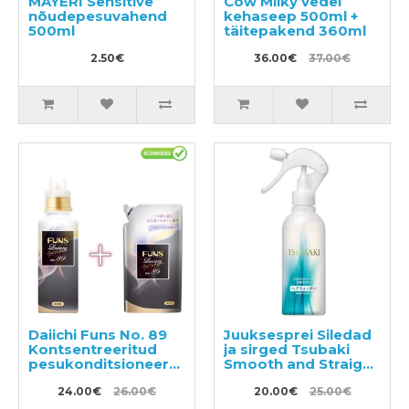
MAYERI Sensitive
Cow Milky vedel
nõudepesuvahend
kehaseep 500ml +
500ml
täitepakend 360ml
2.50€
36.00€
37.00€
Daiichi Funs No. 89
Juuksesprei Siledad
Kontsentreeritud
ja sirged Tsubaki
pesukonditsioneer
Smooth and Straight
600ml + täide 480ml
Water 220ml
24.00€
26.00€
20.00€
25.00€