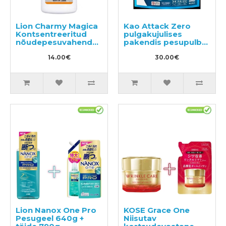
Lion Charmy Magica
Kao Attack Zero
Kontsentreeritud
pulgakujulises
nõudepesuvahend
pakendis pesupulber
570ml
34tk
14.00€
30.00€
Lion Nanox One Pro
KOSE Grace One
Pesugeel 640g +
Niisutav