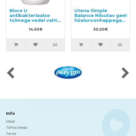
Biore U
Utena Simple
antibakteriaalse
Balance Niisutav geel
toimega vedel vaht-
hüaluroonhappega
seep kätele, kerge
100g
tsitrusearoomiga
14.00€
30.00€
250ml
Info
Meist
Tähtis teada
Tarne