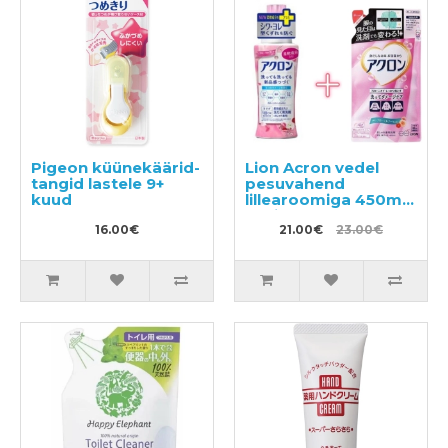
Pigeon küünekäärid-
Lion Acron vedel
tangid lastele 9+
pesuvahend
kuud
lillearoomiga 450ml
+ täitepakend 400ml
16.00€
21.00€
23.00€