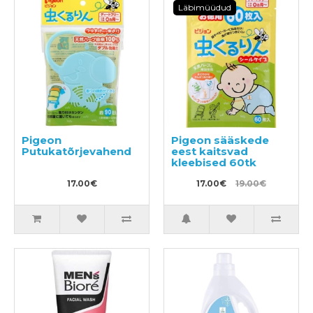
Läbimüüdud
Pigeon
Pigeon sääskede
Putukatõrjevahend
eest kaitsvad
kleebised 60tk
17.00€
17.00€
19.00€