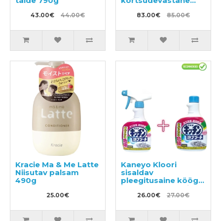
täide 790g
kortsudevastane
näogeel-kreem 100g
43.00€
44.00€
+ täitepakend 90g
83.00€
85.00€
Kracie Ma & Me Latte
Kaneyo Kloori
Niisutav palsam
sisaldav
490g
pleegitusaine köögi
jaoks 400ml + täide
25.00€
400ml
26.00€
27.00€