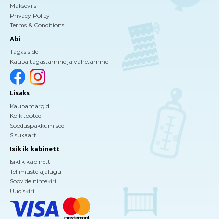
Makseviis
Privacy Policy
Terms & Conditions
Abi
Tagasiside
Kauba tagastamine ja vahetamine
Lisaks
Kaubamärgid
Kõik tooted
Sooduspakkumised
Sisukaart
Isiklik kabinett
Isiklik kabinett
Tellimuste ajalugu
Soovide nimekiri
Uudiskiri