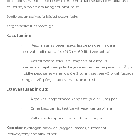
ideaalselt värviliste riiete pesemiseks, eemaldab raskesti eemaldatava
mustuse ja hoiab ära kanga tuhmumise.
Sobib pesumasinas ja käsitsi pesemiseks.
Kerge värske lillearoomiga.
Kasutamine:
·
Pesumasinas pesemiseks: lisage plekieemaldaja
pesuvahendi mahutisse (40 ml 60 liitri vee kohta).
·
Käsitsi pesemiseks: lahustage vajalik kogus
plekieemaldajat vees ja leotage selles pesu enne pesemist. Ärge
hoidke pesu selles vahendis üle 2 tunni, sest see võib kahjustada
kangast või põhjustada värvi tuhmumist.
Ettevaatusabinõud:
·
Ärge kasutage õrnade kangaste (siid, vill jne) peal.
·
Enne kasutamist testige väikesel kangapinnal.
·
Vältida kokkupuudet silmade ja nahaga.
Koostis
: hydrogen peroxide (oxygen-based), surfactant
(polyoxyethylene alkyl ether).