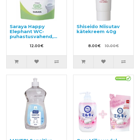
Saraya Happy
Shiseido Niisutav
Elephant WC-
kätekreem 40g
puhastusvahend,
täide 350ml
12.00€
8.00€
10.00€