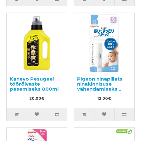
Kaneyo Pesugeel
Pigeon ninapliiats
töörõivaste
ninakinnisuse
pesemiseks 800ml
vähendamiseks
elukalüpti õli ja
20.00€
piparmündiga alates
12.00€
6. elukuust