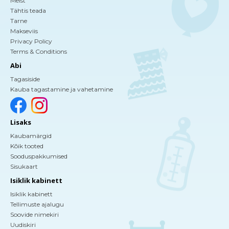
Meist
Tähtis teada
Tarne
Makseviis
Privacy Policy
Terms & Conditions
Abi
Tagasiside
Kauba tagastamine ja vahetamine
Lisaks
Kaubamärgid
Kõik tooted
Sooduspakkumised
Sisukaart
Isiklik kabinett
Isiklik kabinett
Tellimuste ajalugu
Soovide nimekiri
Uudiskiri