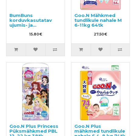
BumBuns
Goo.N Mähkmed
korduvkasutatav
tundlikule nahale M
ujumis- ja
6-11kg 64tk
potitreeningu mähe
S 8–11kg
15.80€
27.50€
Goo.N Plus Princess
Goo.N Plus
Püksmähkmed PBL
mähkmed tundlikule
12–22 kg 38tk
nahale S 4–8 kg 74tk