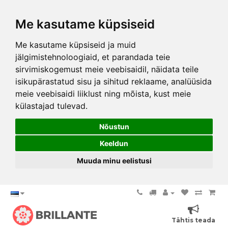
Me kasutame küpsiseid
Me kasutame küpsiseid ja muid
jälgimistehnoloogiaid, et parandada teie
sirvimiskogemust meie veebisaidil, näidata teile
isikupärastatud sisu ja sihitud reklaame, analüüsida
meie veebisaidi liiklust ning mõista, kust meie
külastajad tulevad.
Nõustun
Keeldun
Muuda minu eelistusi
Tähtis teada