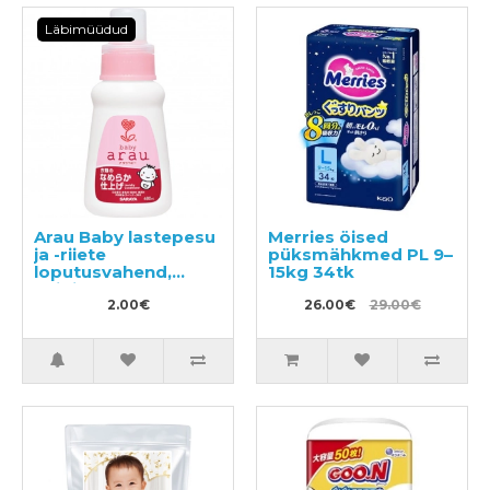
Läbimüüdud
Arau Baby lastepesu
Merries öised
ja -riiete
püksmähkmed PL 9–
loputusvahend,
15kg 34tk
näidis 50ml
2.00€
26.00€
29.00€