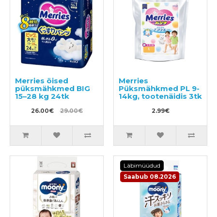
Merries öised
Merries
püksmähkmed BIG
Püksmähkmed PL 9-
15–28 kg 24tk
14kg, tootenäidis 3tk
26.00€
29.00€
2.99€
Läbimüüdud
Saabub 08.2026