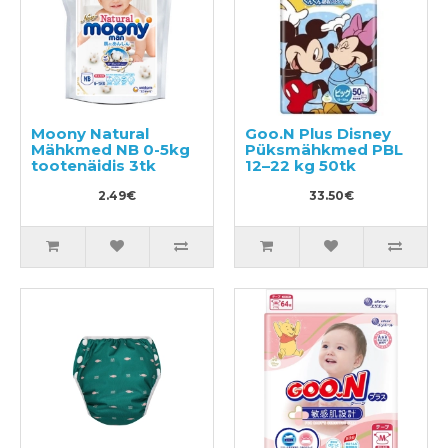
Moony Natural
Goo.N Plus Disney
Mähkmed NB 0-5kg
Püksmähkmed PBL
tootenäidis 3tk
12–22 kg 50tk
2.49€
33.50€