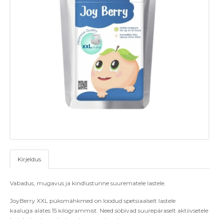
Kirjeldus
Vabadus, mugavus ja kindlustunne suurematele lastele.
JoyBerry XXL püksmähkmed on loodud spetsiaalselt lastele
kaaluga
alates 15 kilogrammist.
Need sobivad suurepäraselt aktiivsetele