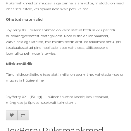
Püksmä
hkmeid on mugav
jalga panna ja ära v
õ
tta, mist
õ
ttu on need
ideaalsed lastele, kes
õ
pivad iseseisvalt potil käima.
Ohutud materjalid
JoyBerry XXL püksmähkmed on valmistatud looduslikku päritolu
hü
poallergeensetest materjalidest.
Need ei sisalda l
õ
hnaaineid,
v
ärvaineid ega lateksit, mis minimiseerib
ä
rrituse tekkimise ohtu.
pH-
tasakaalustatud pind hoolitseb lapse naha eest, säilitades selle
loomuliku pehmuse ja tervise.
Niiskusnäidik
Tänu niiskusnäidikule tead alati, millal on aeg mä
het vahetada
– see on
mugav ja hü
gieeniline.
JoyBerry XXL (15+ kg) — püksmähkmed lastele, kes kasvavad,
mä
ngivad ja
õ
pivad iseseisvalt toimetama.
JoyBerry Püksmähkmed