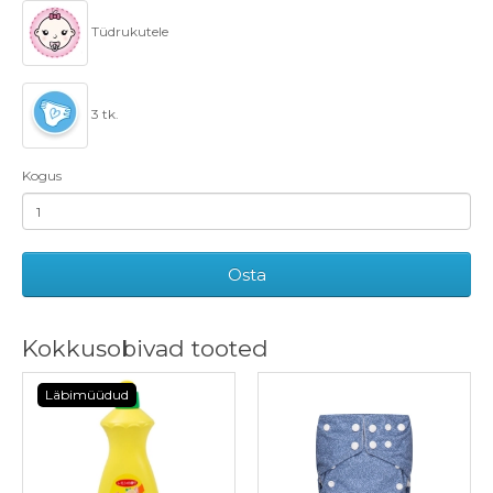
Tüdrukutele
3 tk.
Kogus
Osta
Kokkusobivad tooted
Läbimüüdud