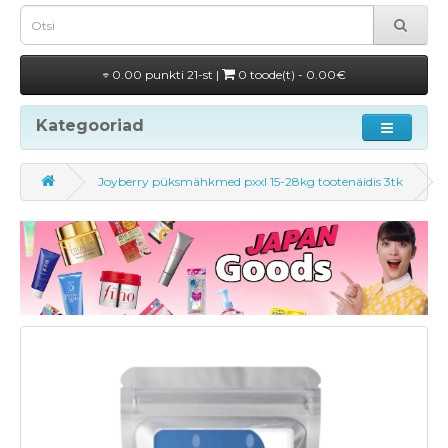
0.00 punkti 21-st |
0 toode(t) - 0.00€
Kategooriad
Joyberry püksmähkmed pxxl 15-28kg tootenäidis 3tk