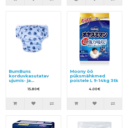
BumBuns
Moony öö
korduvkasutatav
püksmähkmed
ujumis- ja
poistele L 9-14kg 3tk
potitreeningu mähe
S 8–11kg
15.80€
4.00€