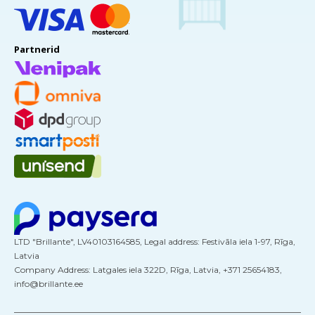
Partnerid
LTD "Brillante", LV40103164585, Legal address: Festivāla iela 1-97, Rīga,
Latvia
Company Address: Latgales iela 322D, Rīga, Latvia, +371 25654183,
info@brillante.ee