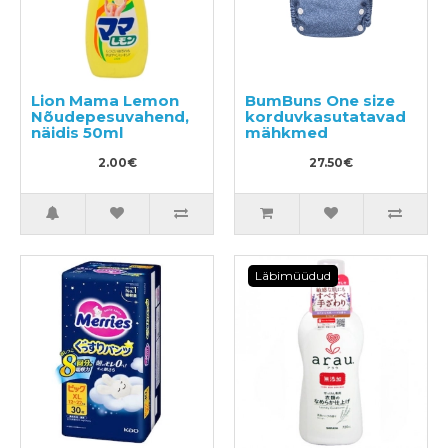
Lion Mama Lemon
BumBuns One size
Nõudepesuvahend,
korduvkasutatavad
näidis 50ml
mähkmed
2.00€
27.50€
Läbimüüdud