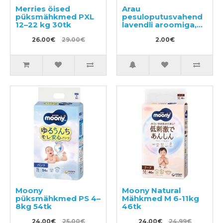
Merries öised
Arau
püksmähkmed PXL
pesuloputusvahend
12–22 kg 30tk
lavendli aroomiga,
näidis 50ml
26.00€
29.00€
2.00€
Moony
Moony Natural
püksmähkmed PS 4–
Mähkmed M 6-11kg
8kg 54tk
46tk
24.00€
25.00€
24.00€
24.99€