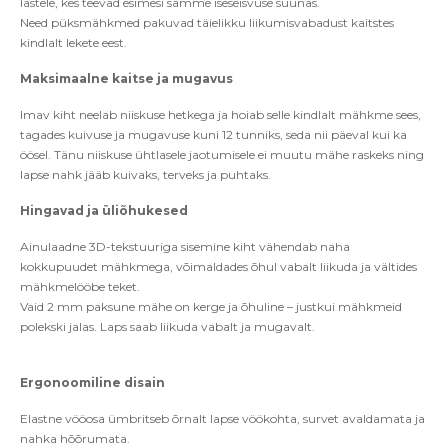
lastele, kes teevad esimesi samme iseseisvuse suunas.
Need püksmä
hkmed pakuvad t
äielikku liikumisvabadust kaitstes
kindlalt lekete eest.
Maksimaalne kaitse ja mugavus
Imav kiht neelab niiskuse hetkega ja hoiab selle kindlalt mähkme sees,
tagades kuivuse ja mugavuse kuni 12 tunniks, seda nii päeval kui ka
öö
sel.
Tänu niiskuse ühtlasele jaotumisele ei muutu mähe raskeks ning
lapse nahk jääb kuivaks, terveks ja puhtaks.
Hingavad ja
üli
õ
hukesed
Ainulaadne 3D-tekstuuriga sisemine kiht vähendab naha
kokkupuudet mähkmega, v
õimaldades õ
hul vabalt liikuda ja vä
ltides
m
ähkmelööbe teket.
Vaid 2 mm paksune mähe on kerge ja
õ
huli
ne – justkui mähkmeid
polekski jalas. Laps saab liikuda vabalt ja mugavalt.
Ergonoomiline disain
Elastne vöö
osa
ü
mbritseb
õ
rnalt lapse vöökohta, survet avaldamata ja
nahka h
õõ
rumata.