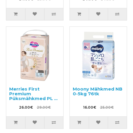
Merries First
Moony Mähkmed NB
Premium
0-5kg 76tk
Püksmähkmed PL 9-
14kg 36tk
26.00€
29.00€
16.00€
25.00€