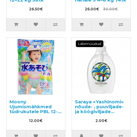
26.50€
26.00€
30.00€
Läbimüüdud
Moony
Saraya «Yashinomi»
Ujumismähkmed
nõude- , puuviljade-
tüdrukutele PBL 12-
ja köögiviljade
22kg 3tk
pesuvahend
12.00€
täitepakend, näidis
2.00€
50ml