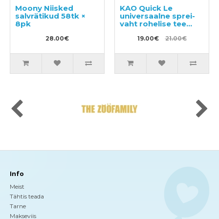
Moony Niisked
KAO Quick Le
salvrätikud 58tk ×
universaalne sprei-
8pk
vaht rohelise tee
aroomiga 300ml +
28.00€
täitepakend 250ml
19.00€
21.00€
Info
Meist
Tähtis teada
Tarne
Makseviis