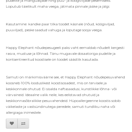
pudelite ja mänguasjade ning puu- ja köögiviljade pesemiseks.
Loputub täielikult maha veega, jätmata pinnale jääke ja jälgi.
Kasutamine: kandke paar tilka toodet käsnale (nõud, köögiviljad,
puuviljad), peske saadud vahuga ja loputage sooja veega.
Happy Elephant nõudepesugeeli paks vaht eemaldab nõudelt kergesti
rasva, mustuse ja lõhnad. Tänu mugavale dosaatoriga pudelile ja
kontsentreeritud koostisele on toodet säästlik kasutada.
Samuti on märkimisväärne see, et Happy Elephant nõudepesuvahend
koosneb 100% looduslikest koostisosadest, mis on tervisele ja
keskkonnale ohutud. Ei sisalda naftasaadusi, kunstlikke lõhna- või
värvaineid. Ideaalne valik neile, kes eelistavad ohutuid ja
keskkonnasõbralikke pesuvahendeid. Hüpoallergeenne koostis sobib
väikelaste ja vastsündinutega peredele, samuti tundliku naha või
allergiaga inimestele.