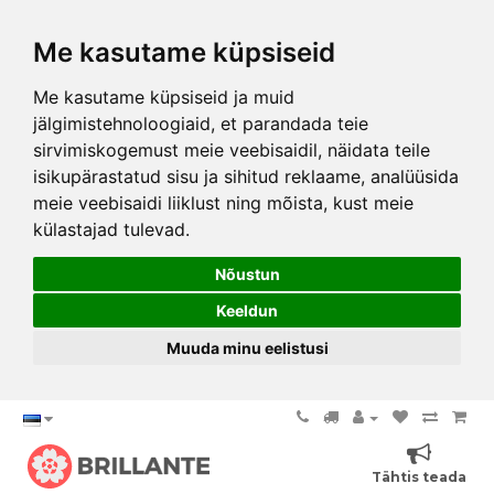
Me kasutame küpsiseid
Me kasutame küpsiseid ja muid
jälgimistehnoloogiaid, et parandada teie
sirvimiskogemust meie veebisaidil, näidata teile
isikupärastatud sisu ja sihitud reklaame, analüüsida
meie veebisaidi liiklust ning mõista, kust meie
külastajad tulevad.
Nõustun
Keeldun
Muuda minu eelistusi
Tähtis teada