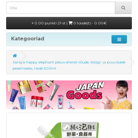
0.00 punkti 21-st |
0 toode(t) - 0.00€
Kategooriad
Saraya happy elephant pesuvahend nõude, köögi- ja puuviljade
pesemiseks, täide 500ml