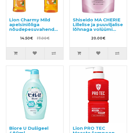
Lion Charmy Mild
Shiseido MA CHERIE
apelsiniõliga
Lillelise ja puuviljalise
nõudepesuvahend
lõhnaga volüümi
kööginõude, köögi-
andev palsam, täide
ja puuviljade
14.50€
17.00€
380ml
20.00€
pesemiseks 260ml +
täitepakend 400ml
Biore U Dušigeel
Lion PRO TEC
480ml
Meeste šampoon