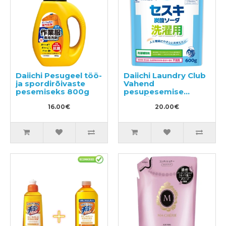
Daiichi Pesugeel töö-
Daiichi Laundry Club
ja spordirõivaste
Vahend
pesemiseks 800g
pesupesemise
efektiivsuse
16.00€
suurendamiseks
20.00€
600g