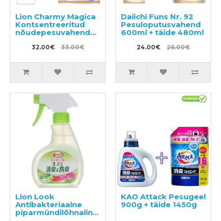
Lion Charmy Magica
Daiichi Funs Nr. 92
Kontsentreeritud
Pesuloputusvahend
nõudepesuvahend
600ml + täide 480ml
220ml + täide 1110ml
32.00€
33.00€
24.00€
26.00€
Lion Look
KAO Attack Pesugeel
Antibakteriaalne
900g + täide 1450g
piparmündilõhnaline
sprei köögi