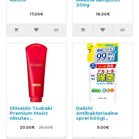
300g
17.00€
18.00€
Shiseido Tsubaki
Daiichi
Premium Moist
Antibakteriaalne
niisutav
sprei köögi
juuksepalsam
puhastamiseks,
kameeliaõliga 180g
20.00€
25.00€
täide 360ml
9.00€