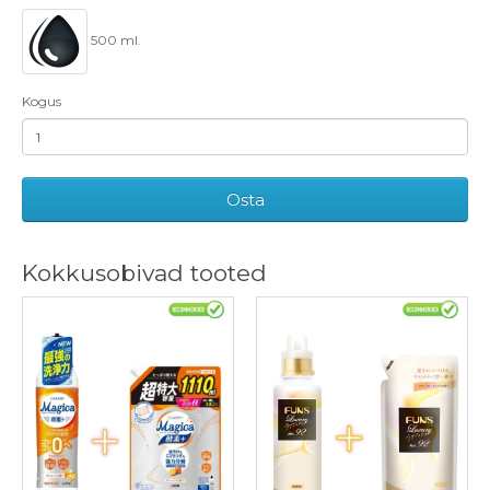
500 ml.
Kogus
Osta
Kokkusobivad tooted