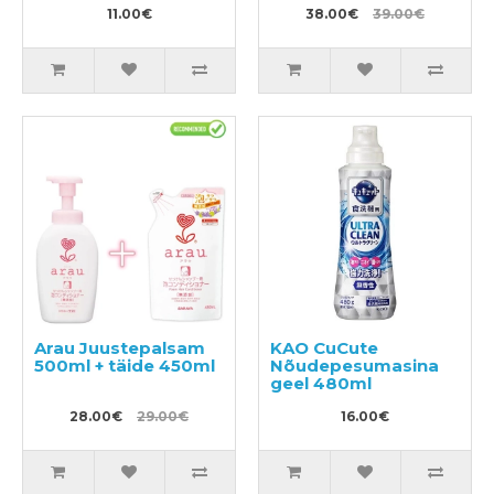
puhastamiseks
11.00€
38.00€
39.00€
300ml
Arau Juustepalsam
KAO CuCute
500ml + täide 450ml
Nõudepesumasina
geel 480ml
28.00€
29.00€
16.00€