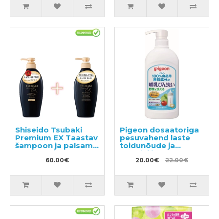
Shiseido Tsubaki
Pigeon dosaatoriga
Premium EX Taastav
pesuvahend laste
šampoon ja palsam-
toidunõude ja
mask kahjustatud
köögiviljade
juustele 450ml
60.00€
pesemiseks 800ml
20.00€
22.00€