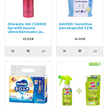
Shiseido MA CHERIE
MAYERI Sensitive
Spreiõli juuste
pesukapslid 32tk
viimistlemiseks ja
läike lisamiseks 80g
25.00€
14.00€