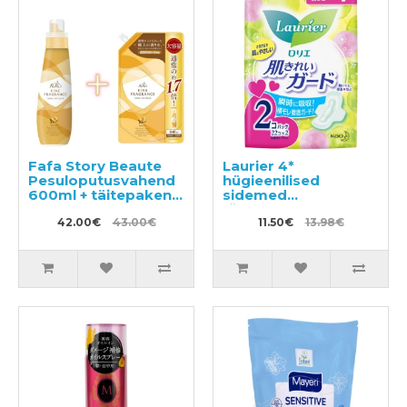
Fafa Story Beaute
Laurier 4*
Pesuloputusvahend
hügieenilised
600ml + täitepakend
sidemed
840ml
tiivakestega
42.00€
43.00€
päevaseks
11.50€
13.98€
kasutamiseks
20,5cm 44(22x2)tk