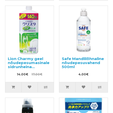
Lion Charmy geel
Safe Mandlilõhnaline
nõudepesumasinale
nõudepesuvahend
sidrunheina
500ml
aroomiga täitepudel
840g
14.00€
17.00€
4.00€