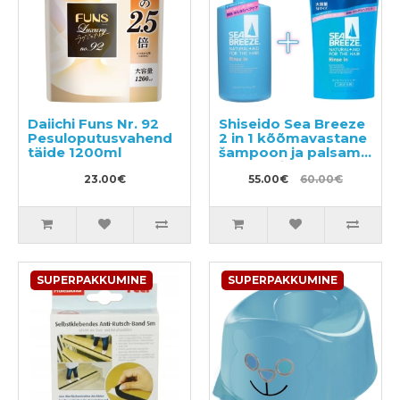
Daiichi Funs Nr. 92
Shiseido Sea Breeze
Pesuloputusvahend
2 in 1 kõõmavastane
täide 1200ml
šampoon ja palsam
mentooliga 600ml +
23.00€
täide 1000ml
55.00€
60.00€
SUPERPAKKUMINE
SUPERPAKKUMINE