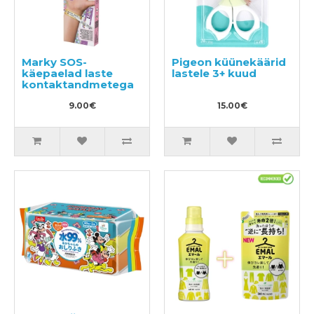
Marky SOS-
Pigeon küünekäärid
käepaelad laste
lastele 3+ kuud
kontaktandmetega
9.00€
15.00€