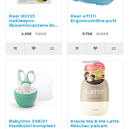
Reer 80135
Reer 471111
Isekleepuv
Ergonoomiline pott
libisemisvastane lint
5m.
4.55€
7.00€
9.75€
15.00€
BabyOno 398/01
Kracie Ma & Me Latte
Maniküüri komplekt
Niisutav palsam