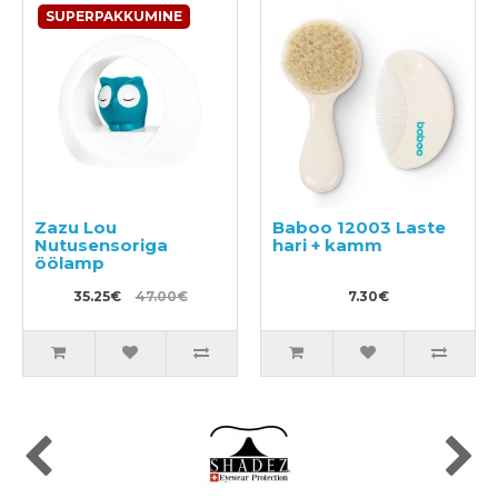
SUPERPAKKUMINE
Zazu Lou
Baboo 12003 Laste
Nutusensoriga
hari + kamm
öölamp
35.25€
47.00€
7.30€