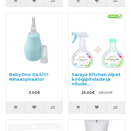
BabyOno 043/01
Saraya Kitchen Alpet
Ninaaspiraator
köögipindade ja
nõude
steriliseerimisvahend
3.00€
400ml + täitepakend
25.00€
28.00€
400ml