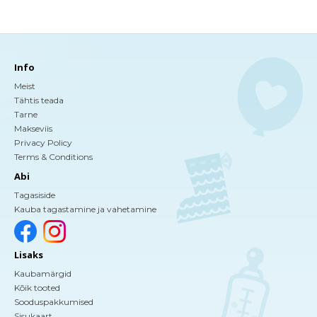
Info
Meist
Tähtis teada
Tarne
Makseviis
Privacy Policy
Terms & Conditions
Abi
Tagasiside
Kauba tagastamine ja vahetamine
Lisaks
Kaubamärgid
Kõik tooted
Sooduspakkumised
Sisukaart