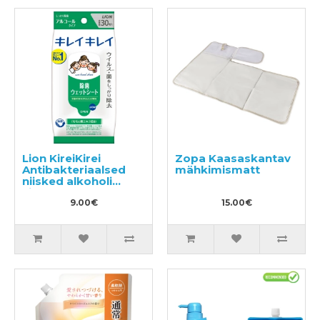
Lion KireiKirei
Zopa Kaasaskantav
Antibakteriaalsed
mähkimismatt
niisked alkoholi
sisaldavad
salvrätikud 30tk
9.00€
15.00€