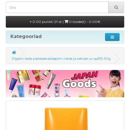
0.00 punkti 21-st |
0 toode(t) - 0.00€
Kategooriad
Pigeon laste päikesekaitsepiim näole ja kehale uv spf35 30g