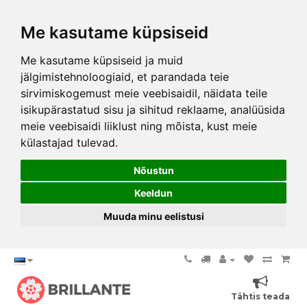
Me kasutame küpsiseid
Me kasutame küpsiseid ja muid
jälgimistehnoloogiaid, et parandada teie
sirvimiskogemust meie veebisaidil, näidata teile
isikupärastatud sisu ja sihitud reklaame, analüüsida
meie veebisaidi liiklust ning mõista, kust meie
külastajad tulevad.
Nõustun
Keeldun
Muuda minu eelistusi
Tähtis teada