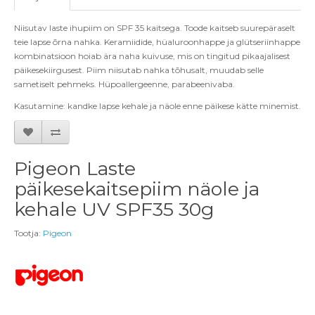
Niisutav laste ihupiim on SPF 35 kaitsega. Toode kaitseb suurepäraselt
teie lapse õrna nahka.
Keramiidide, hüaluroonhappe ja glütseriinhappe
kombinatsioon hoiab ära naha kuivuse, mis on tingitud pikaajalisest
päikesekiirgusest.
Piim niisutab nahka tõhusalt, muudab selle
sametiselt pehmeks. Hüpoallergeenne, parabeenivaba.
Kasutamine: kandke lapse kehale ja näole enne päikese kätte minemist.
Pigeon Laste
päikesekaitsepiim näole ja
kehale UV SPF35 30g
Tootja:
Pigeon