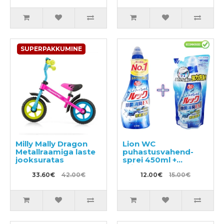
SUPERPAKKUMINE
Milly Mally Dragon
Lion WC
Metallraamiga laste
puhastusvahend-
jooksuratas
sprei 450ml +
täitepakend 350ml
33.60€
42.00€
12.00€
15.00€