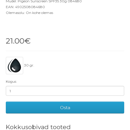
Mudel: Pigeon Sunscreen SPF35 30g 084680
EAN: 4902508084680
Olemasolu: On kohe olemas
21.00€
30 gr.
Kogus
Osta
Kokkusobivad tooted