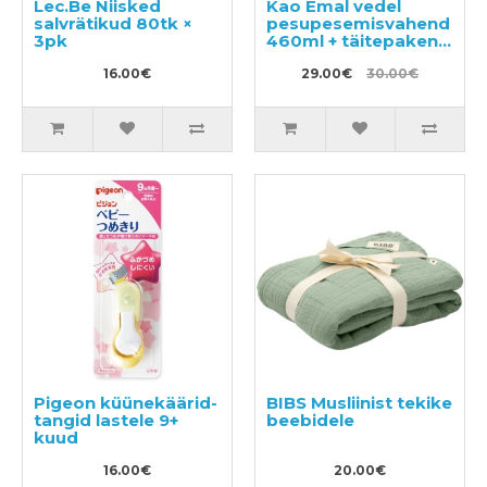
Lec.Be Niisked
Kao Emal vedel
salvrätikud 80tk ×
pesupesemisvahend
3pk
460ml + täitepakend
360ml
16.00€
29.00€
30.00€
Pigeon küünekäärid-
BIBS Musliinist tekike
tangid lastele 9+
beebidele
kuud
16.00€
20.00€