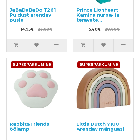
JaBaDaBaDo T261
Prince Lionheart
Puidust arendav
Kamina nurga- ja
pusle
teravate
pealispindade kaitse
14.95€
23.00€
15.40€
28.00€
SUPERPAKKUMINE
SUPERPAKKUMINE
Rabbit&Friends
Little Dutch 7100
öölamp
Arendav mänguasi