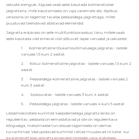
oskuste arengule. Alguses saab seda kasutada kolmerattalise
jalgrattana, mille kasutamiseks on vaja vanemate abi, lõplikus
versioonis on tegemist tavalise pedaalidega jalgrattaga, millel
puuduvad täiendavad abistavad elemendid.
Jalgratta eripäraks on selle multifunktsionaalsus, tänu millele saab
seda kasutada viiel erineval viisil sõltuvalt lapse vanusest ja oskustest:
1.
Kolmerattaline tõukamisvõimalusega jalgratas - lastele
vanuses 1,5 kuni 2 aastat.
2.
Kiikuv kolmerattaline jalgratas - lastele vanuses 1,5 kuni 2
aastat.
3.
Pedaalidega kolmerattaline jalgratas - lastele vanuses 2
kuni 3 aastat.
4.
Jooksuratas - lastele vanuses 3 kuni 4 aastat.
5.
Pedaalidega jalgratas - lastele vanuses 4 kuni 5 aastat.
Libisemiskindlate kummist käepidemetega jalgratta lenks on
reguleeritav, pedaalid on eemaldatavad ja iste on reguleeritava
kõrgusega, maksimaalse turvalisuse tagamiseks on olemas
turvarihmad. Vastupidavad kummist rattad muudavad nii kahe- kui
ka kolmerattalise jalgratta erinevatel pindadel väga stabiilseks.