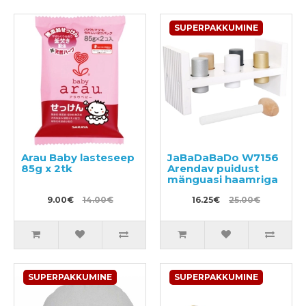
SUPERPAKKUMINE
Arau Baby lasteseep
JaBaDaBaDo W7156
85g x 2tk
Arendav puidust
mänguasi haamriga
9.00€
14.00€
16.25€
25.00€
SUPERPAKKUMINE
SUPERPAKKUMINE