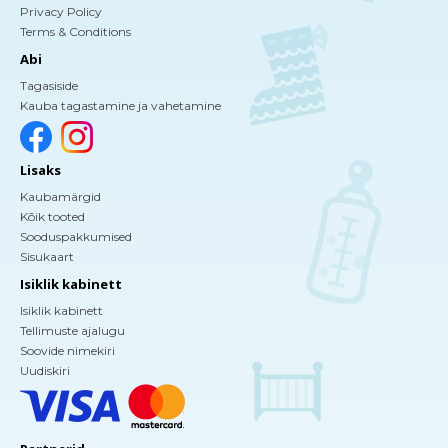
Privacy Policy
Terms & Conditions
Abi
Tagasiside
Kauba tagastamine ja vahetamine
Lisaks
Kaubamärgid
Kõik tooted
Sooduspakkumised
Sisukaart
Isiklik kabinett
Isiklik kabinett
Tellimuste ajalugu
Soovide nimekiri
Uudiskiri