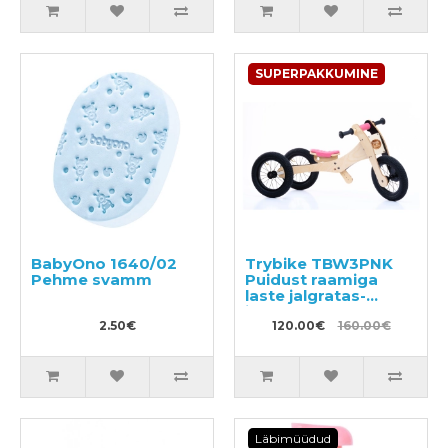
SUPERPAKKUMINE
BabyOno 1640/02
Trybike TBW3PNK
Pehme svamm
Puidust raamiga
laste jalgratas-
jooksuratas
2.50€
120.00€
160.00€
Läbimüüdud