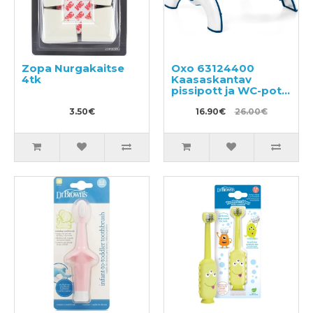
Zopa Nurgakaitse
Oxo 63124400
4tk
Kaasaskantav
pissipott ja WC-poti
iste
3.50€
16.90€
26.00€