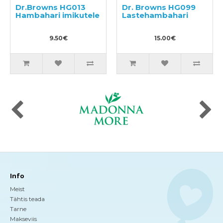
Dr.Browns HG013
Dr. Browns HG099
Hambahari imikutele
Lastehambahari
9.50€
15.00€
Info
Meist
Tähtis teada
Tarne
Makseviis