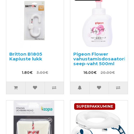
Britton B1805
Pigeon Flower
Kapiuste lukk
vahustamisdosaatoriga
seep-vaht 500ml
1.80€
3.00€
16.00€
20.00€
SUPERPAKKUMINE