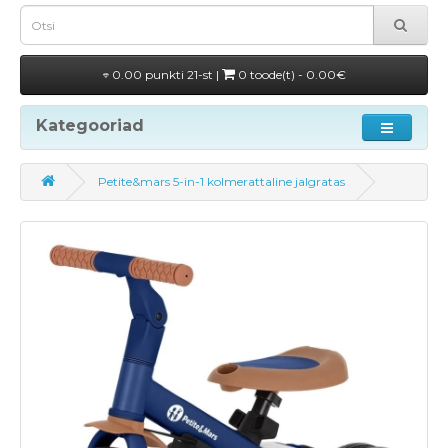
0.00 punkti 21-st |
0 toode(t) - 0.00€
Kategooriad
Petite&mars 5-in-1 kolmerattaline jalgratas