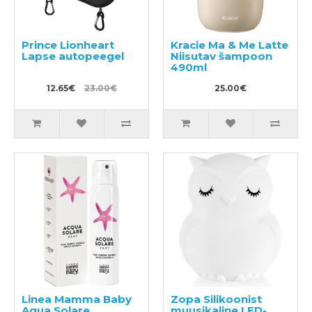
Prince Lionheart
Kracie Ma & Me Latte
Lapse autopeegel
Niisutav šampoon
490ml
12.65€
23.00€
25.00€
Linea Mamma Baby
Zopa Silikoonist
Aqua Solare
muusikaline LED-