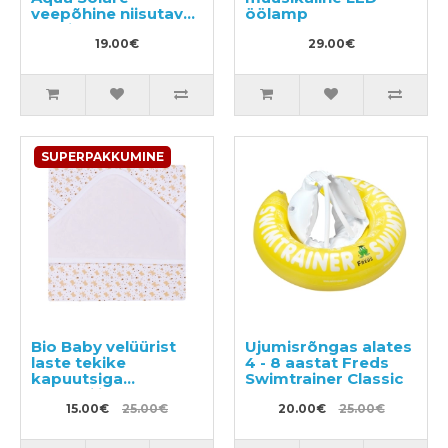
veepõhine niisutav
öölamp
sprei lastele 75ml
19.00€
29.00€
SUPERPAKKUMINE
Bio Baby velüürist
Ujumisrõngas alates
laste tekike
4 - 8 aastat Freds
kapuutsiga
Swimtrainer Classic
orgaanilisest
puuvillast 85x85 cm
15.00€
25.00€
20.00€
25.00€