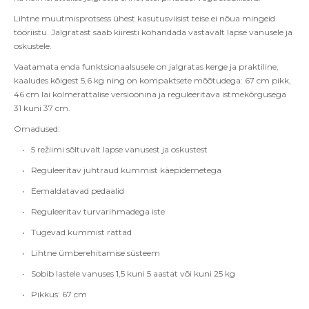
Lihtne muutmisprotsess ühest kasutusviisist teise ei nõua mingeid
tööriistu. Jalgratast saab kiiresti kohandada vastavalt lapse vanusele ja
oskustele.
Vaatamata enda funktsionaalsusele on jalgratas kerge ja praktiline,
kaaludes kõigest 5,6 kg ning on kompaktsete mõõtudega: 67 cm pikk,
46 cm lai kolmerattalise versioonina ja reguleeritava istmekõrgusega
31 kuni 37 cm.
Omadused:
•
5 režiimi sõltuvalt lapse vanusest ja oskustest
•
Reguleeritav juhtraud kummist käepidemetega
•
Eemaldatavad pedaalid
•
Reguleeritav turvarihmadega iste
•
Tugevad kummist rattad
•
Lihtne ümberehitamise süsteem
•
Sobib lastele vanuses 1,5 kuni 5 aastat või kuni 25 kg
•
Pikkus: 67 cm