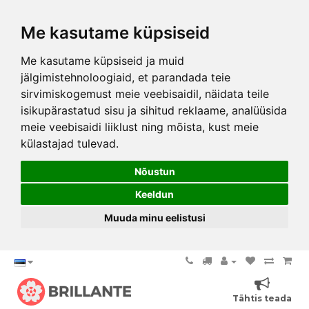
Me kasutame küpsiseid
Me kasutame küpsiseid ja muid
jälgimistehnoloogiaid, et parandada teie
sirvimiskogemust meie veebisaidil, näidata teile
isikupärastatud sisu ja sihitud reklaame, analüüsida
meie veebisaidi liiklust ning mõista, kust meie
külastajad tulevad.
Nõustun
Keeldun
Muuda minu eelistusi
Tähtis teada