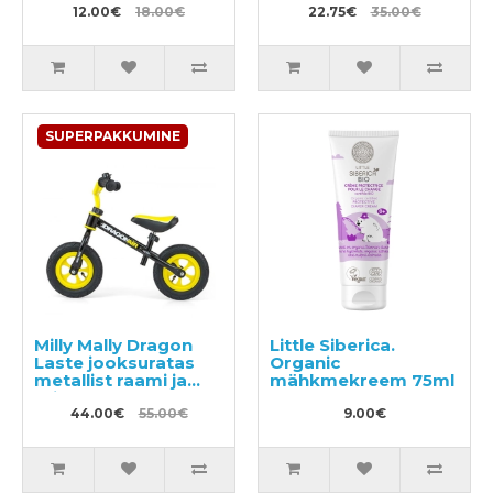
12.00€
18.00€
22.75€
35.00€
SUPERPAKKUMINE
Milly Mally Dragon
Little Siberica.
Laste jooksuratas
Organic
metallist raami ja
mähkmekreem 75ml
täispuhutavate
ratastega
44.00€
55.00€
9.00€