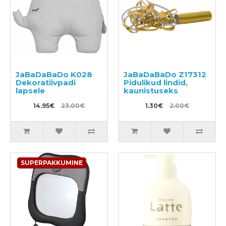
JaBaDaBaDo K028
JaBaDaBaDo Z17312
Dekoratiivpadi
Pidulikud lindid,
lapsele
kaunistuseks
14.95€
23.00€
1.30€
2.00€
SUPERPAKKUMINE