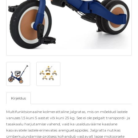
Kirjeldus
Multifunktsionaalne kolmerattaline jalgratas, mis on mõeldud lastele
vanuses 1,5 kuni 5 aastat või kuni 25 kg. See ei ole pelgalt transpordi- ja
tasakaalu harjutamise vahend, vaid ka usaldusväärne kaaslane
kasvavatele lastele erinevates arenguetappides. Jalgratta nutikas
ümberkujundamise protsess kohandub vastavalt lapse motoorsete