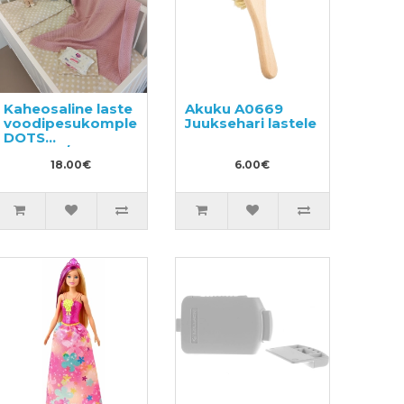
Kaheosaline laste
Akuku A0669
voodipesukomplekt,
Juuksehari lastele
DOTS
100x140/40x60cm
18.00€
6.00€