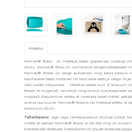
Kirjeldus
Nannak® Boksi - on mõeldud beebi igapäevase hoolduse liht
ohutu. Nannak® Boksi on valmistatud kõrgekvaliteedilisest mate
Nannak® Boksit on kerge puhastada ning pesta jooksva kr
kasutatakse beebi hooldusel või neutraalse seebi ja veega. Ärge 
võib toodet kahjustada. Mõeldud lastele kuni 12 elukuuni v
Boksit, et mugavalt, rahulikult ning ohutult kuivatada sellel las
massaaži. Kasutamine: selleks, et vahetada lapsel mähet, asetade
avatud osa suunas. Nannak® Boksi ei ole mõeldud selleks, et 
skaala kuni 65 cm.
Tähelepanu
: olge väga tähelepanelikud ohutuse suhtes N
millele te asetate Nannak® Boksit ei ole libe ning on suurem
küttekehade lähedusse. Radiaatorite või ahjude lähedusse paigut