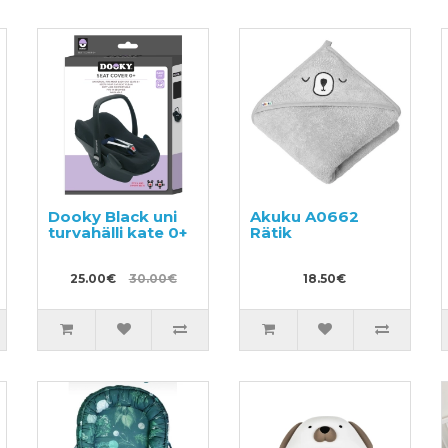
Dooky Black uni
Akuku A0662
turvahälli kate 0+
Rätik
25.00€
30.00€
18.50€