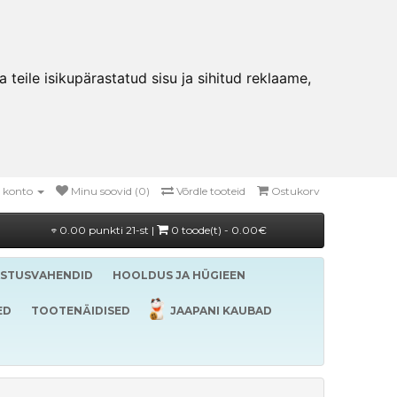
teile isikupärastatud sisu ja sihitud reklaame,
 konto
Minu soovid (0)
Võrdle tooteid
Ostukorv
0.00 punkti 21-st |
0 toode(t) - 0.00€
ASTUSVAHENDID
HOOLDUS JA HÜGIEEN
ED
TOOTENÄIDISED
JAAPANI KAUBAD