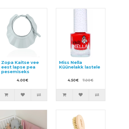
Zopa Kaitse vee
Miss Nella
eest lapse pea
Küünelakk lastele
pesemiseks
4.00€
4.50€
7.00€