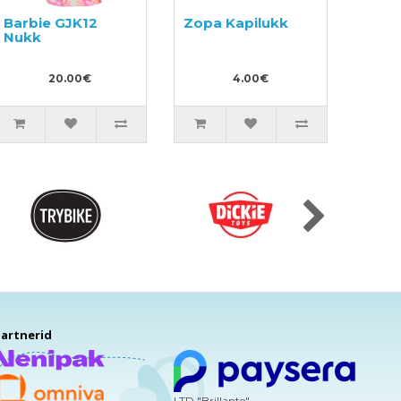
Barbie GJK12
Zopa Kapilukk
Nukk
20.00€
4.00€
artnerid
LTD "Brillante",