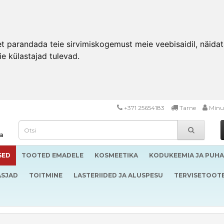
 parandada teie sirvimiskogemust meie veebisaidil, näidata 
ie külastajad tulevad.
+371 25654183
Tarne
Minu
da
SED
TOOTED EMADELE
KOSMEETIKA
KODUKEEMIA JA PUH
ASJAD
TOITMINE
LASTERIIDED JA ALUSPESU
TERVISETOOT