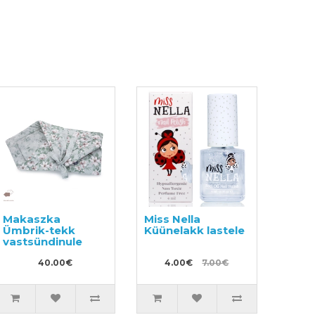
Makaszka
Miss Nella
Ümbrik-tekk
Küünelakk lastele
vastsündinule
40.00€
4.00€
7.00€