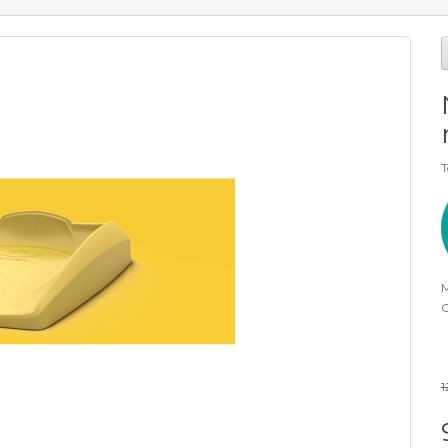
T
M
O
1