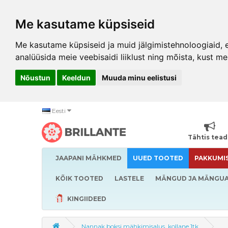
Me kasutame küpsiseid
Me kasutame küpsiseid ja muid jälgimistehnoloogiaid, et
analüüsida meie veebisaidi liiklust ning mõista, kust me
Nõustun
Keeldun
Muuda minu eelistusi
Eesti
Tähtis tea
JAAPANI MÄHKMED
UUED TOOTED
PAKKUMI
KÕIK TOOTED
LASTELE
MÄNGUD JA MÄNGU
KINGIIDEED
Nannak boksi mähkimisalus, kollane 1tk