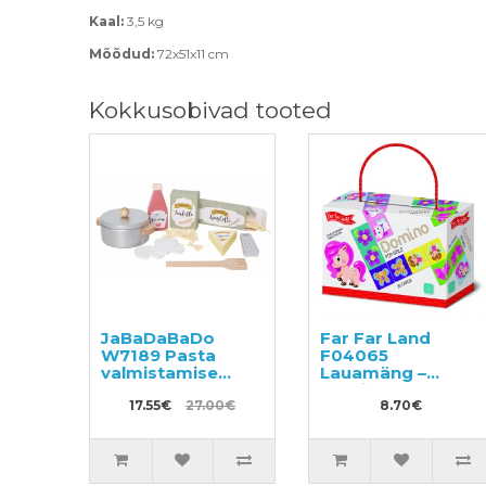
Kaal:
3,5 kg
Mõõdud:
72x51x11 cm
Kokkusobivad tooted
JaBaDaBaDo
Far Far Land
W7189 Pasta
F04065
valmistamise
Lauamäng –
komplekt
domino
17.55€
27.00€
8.70€