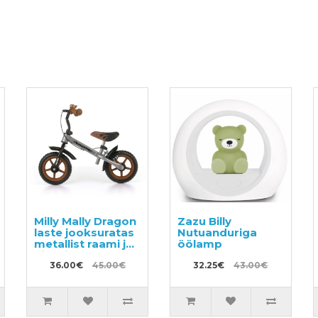
Milly Mally Dragon
Zazu Billy
laste jooksuratas
Nutuanduriga
metallist raami ja
öölamp
piduriga
36.00€
45.00€
32.25€
43.00€