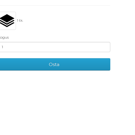
1 tk.
ogus
Osta