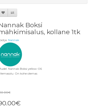
Nannak Boksi
mähkimisalus, kollane 1tk
ootja:
Nannak
udel: Nannak Boksi yellow-06
lemasolu: On kohe olemas
20.00€
90.00€