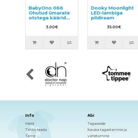
BabyOno 066
Dooky Moonlight
Ohutud ümarate
LED-lambiga
otstega käärid
pildiraam
laste küünte
lõikamiseks
3.00€
35.00€
Info
Abi
Meist
Tagasiside
Tähtis teada
Kauba tagastamine ja
Tarne
vahetamine