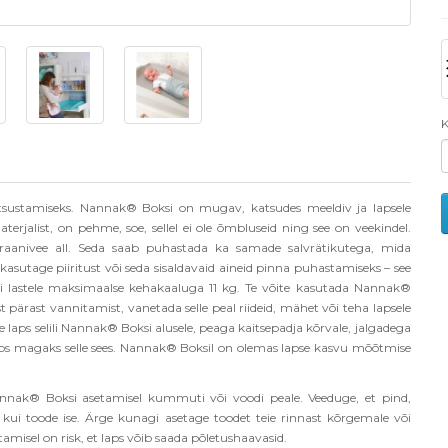
K
sustamiseks. Nannak® Boksi on mugav, katsudes meeldiv ja lapsele
rjalist, on pehme, soe, sellel ei ole õmbluseid ning see on veekindel.
aanivee all. Seda saab puhastada ka samade salvrätikutega, mida
kasutage piiritust või seda sisaldavaid aineid pinna puhastamiseks – see
õi lastele maksimaalse kehakaaluga 11 kg. Te võite kasutada Nannak®
t pärast vannitamist, vanetada selle peal riideid, mähet või teha lapsele
 laps selili Nannak® Boksi alusele, peaga kaitsepadja kõrvale, jalgadega
laps magaks selle sees. Nannak® Boksil on olemas lapse kasvu mõõtmise
annak® Boksi asetamisel kummuti või voodi peale. Veeduge, et pind,
 kui toode ise. Ärge kunagi asetage toodet teie rinnast kõrgemale või
amisel on risk, et laps võib saada põletushaavasid.