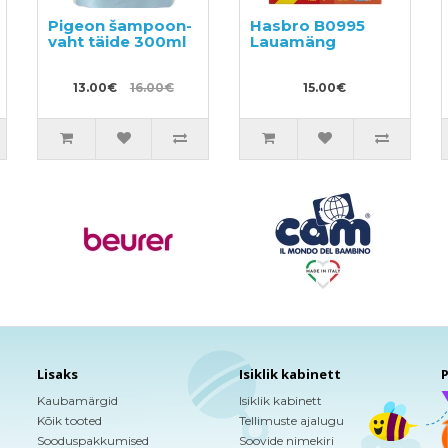
Pigeon šampoon-
Hasbro B0995
vaht täide 300ml
Lauamäng
13.00€
16.00€
15.00€
Lisaks
Isiklik kabinett
P
Kaubamärgid
Isiklik kabinett
Kõik tooted
Tellimuste ajalugu
Sooduspakkumised
Soovide nimekiri