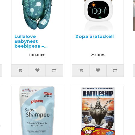
Lullalove
Zopa äratuskell
Babynest
beebipesa –
vastsündinu
kookon
100.00€
29.00€