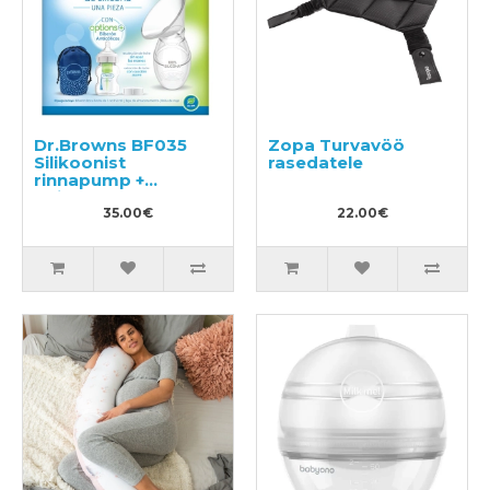
Dr.Browns BF035
Zopa Turvavöö
Silikoonist
rasedatele
rinnapump +
lutipudel 150ml
35.00€
22.00€