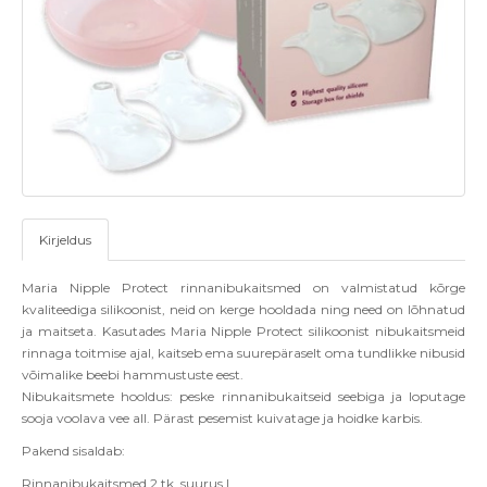
Kirjeldus
Maria Nipple Protect rinnanibukaitsmed on valmistatud kõrge
kvaliteediga silikoonist, neid on kerge hooldada ning need on lõhnatud
ja maitseta. Kasutades Maria Nipple Protect silikoonist nibukaitsmeid
rinnaga toitmise ajal, kaitseb ema suurepäraselt oma tundlikke nibusid
võimalike beebi hammustuste eest.
Nibukaitsmete hooldus: peske rinnanibukaitseid seebiga ja loputage
sooja voolava vee all. Pärast pesemist kuivatage ja hoidke karbis.
Pakend sisaldab:
Rinnanibukaitsmed 2 tk, suurus L