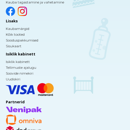
Kauba tagastamine ja vahetamine
Lisaks
Kaubamärgid
Kõik tooted
Sooduspakkumised
Sisukaart
Isiklik kabinett
Isiklik kabinett
Tellimuste ajalugu
Soovide nimekiri
Uudiskiri
Partnerid