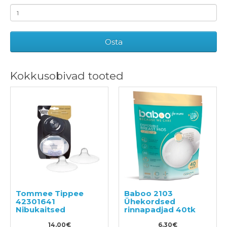
Osta
Kokkusobivad tooted
Tommee Tippee
Baboo 2103
42301641
Ühekordsed
Nibukaitsed
rinnapadjad 40tk
14.00€
6.30€