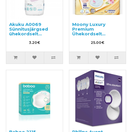
Akuku A0069
Moony Luxury
Sünnitusjärgsed
Premium
ühekordselt
Ühekordselt
kasutatavad
kasutatavad
sidemed
3.20€
rinnapadjakesed
25.00€
102tk
Baboo 2115
Philips Avent