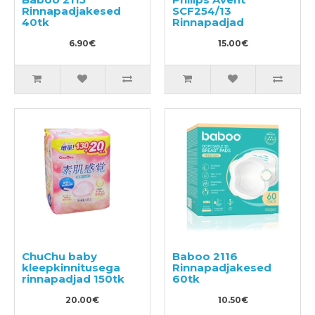
Rinnapadjakesed
SCF254/13
40tk
Rinnapadjad
6.90€
15.00€
ChuChu baby
Baboo 2116
kleepkinnitusega
Rinnapadjakesed
rinnapadjad 150tk
60tk
20.00€
10.50€