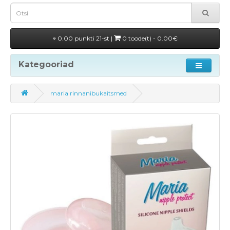
0.00 punkti 21-st |
0 toode(t) - 0.00€
Kategooriad
maria rinnanibukaitsmed