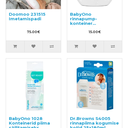
Doomoo 231515
BabyOno
Imetamispadi
rinnapump-
konteiner
rinnahoidja alla
75.00€
15.00€
BabyOno 1028
Dr.Browns S4005
Konteinerid piima
rinnapiima kogumise
säilitamiseks
kotid 25x180ml