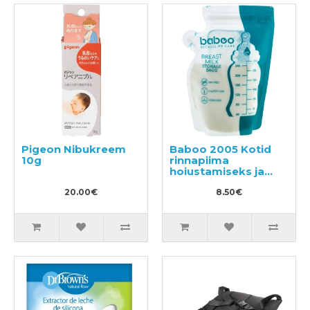
Pigeon Nibukreem
Baboo 2005 Kotid
10g
rinnapiima
hoiustamiseks ja
kogumiseks 25 x
20.00€
250ml
8.50€