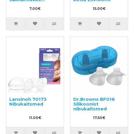
4x200ml
7.00€
15.00€
Lansinoh 70173
Dr.Browns BF016
Nibukaitsmed
Silikoonist
nibukaitsmed
11.00€
17.50€