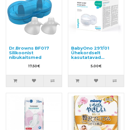
Dr.Browns BF017
BabyOno 297/01
Silikoonist
Ühekordselt
nibukaitsmed
kasutatavad
rinnahoidja
17.50€
padjakesed 40tk
5.00€