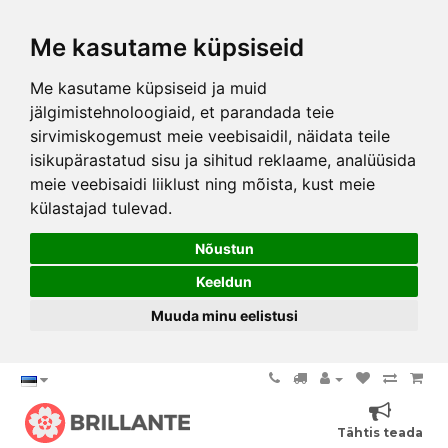
Me kasutame küpsiseid
Me kasutame küpsiseid ja muid
jälgimistehnoloogiaid, et parandada teie
sirvimiskogemust meie veebisaidil, näidata teile
isikupärastatud sisu ja sihitud reklaame, analüüsida
meie veebisaidi liiklust ning mõista, kust meie
külastajad tulevad.
Nõustun
Keeldun
Muuda minu eelistusi
Tähtis teada