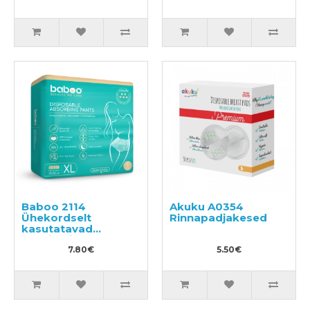
Baboo 2114
Akuku A0354
Ühekordselt
Rinnapadjakesed
kasutatavad
sünnitusjärgsed
aluspüksid XL 5tk
7.80€
5.50€