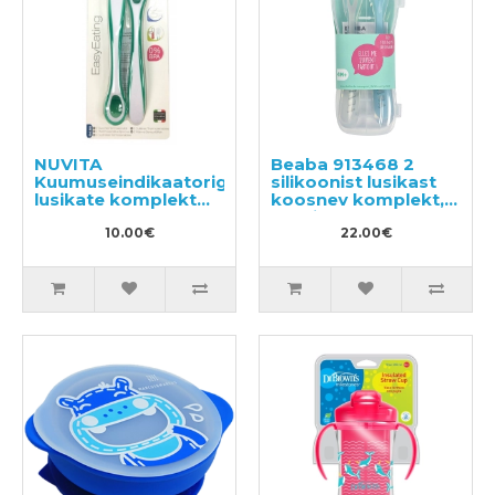
NUVITA
Beaba 913468 2
Kuumuseindikaatoriga
silikoonist lusikast
lusikate komplekt
koosnev komplekt,
2tk
karbis.
10.00€
22.00€