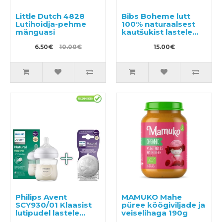
Little Dutch 4828
Bibs Boheme lutt
Lutihoidja-pehme
100% naturaalsest
mänguasi
kautšukist lastele
vanuses 0-6 kuud (2
6.50€
10.00€
tk/pk)
15.00€
Philips Avent
MAMUKO Mahe
SCY930/01 Klaasist
püree köögiviljade ja
lutipudel lastele
veiselihaga 190g
vanuses 0+ kuud,