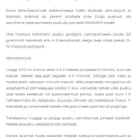
Kuna teraviljaputrude pakkumisega tuleb alustada jä
rk-j
ärgult ja
lisatoidu andmist on parem alustada ühte tüüpi pudrust, siis
soovitame lapse esimeseks pudruks just seda MAMUKO toodet.
Ühe maitsva MAMUKO pudru portsjoni valmistamiseks piisab 20
grammist helvestest ehk 4-5 teelusikatäit, seega saab ühest pakist 12-
14 maitsvat portsjonit.
Valmistamine
:
Lisage 200 ml külma vette 4-5 tl helbeid ja oodake 5 minutit, kuni see
paisub. Keetke aeg-ajalt segades 4-5 minutit, lülitage pliit välja ja
hoidke potti veel paar minutit kaetult. Võib lahjendada rinnapiima või
adapteeritud piimaseguga (alates 9 kuu vanustele lastele võib pudru
sisse lisada keedetud või pastöriseeritud piima), lisada pool kuni 1 tl
rafineerimata õli, köögivilju, puuvilju, terveid või tükeldatud marju. 1-
aastastele ja vanematele lastele võib putru keeta piimas või puljongis.
Tähelepanu! Lugege ja järgige pudru valmistamise juhiseid hoolikalt.
Keedetud pudru ülejääke ei tohi säilitada
.
Pärast avamist hoida pakendit tihedalt suletuna toatemperatuuril ja