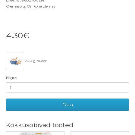
EAN: 4779032700214
Olemasolu: On kohe olemas
4.30€
240 g puder
Kogus
Osta
Kokkusobivad tooted