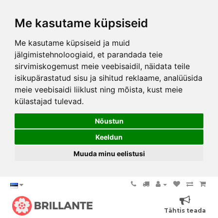
Me kasutame küpsiseid
Me kasutame küpsiseid ja muid
jälgimistehnoloogiaid, et parandada teie
sirvimiskogemust meie veebisaidil, näidata teile
isikupärastatud sisu ja sihitud reklaame, analüüsida
meie veebisaidi liiklust ning mõista, kust meie
külastajad tulevad.
Nõustun
Keeldun
Muuda minu eelistusi
Tähtis teada