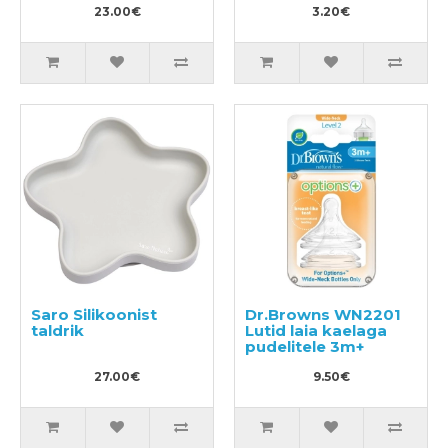
120ml + SCY963/02
23.00€
3.20€
Silikoonist lutt
lutipudelile
Saro Silikoonist
Dr.Browns WN2201
taldrik
Lutid laia kaelaga
pudelitele 3m+
27.00€
9.50€