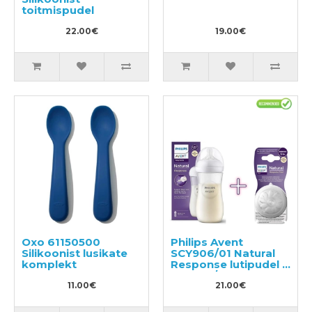
toitmispudel
22.00€
19.00€
Oxo 61150500
Philips Avent
Silikoonist lusikate
SCY906/01 Natural
komplekt
Response lutipudel +
SCY965/02
11.00€
Silikoonist lutt
21.00€
lutipudelile