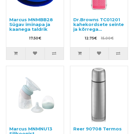
Marcus MNMBB28
Dr.Browns TC01201
Sügav iminapa ja
kahekordsete seinte
kaanega taldrik
ja kõrrega
joogipudel 300 ml,
17.50€
12m+
12.75€
15.00€
Marcus MNMNU13
Reer 90708 Termos
Silikoonist