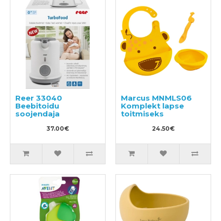
Reer 33040
Marcus MNMLS06
Beebitoidu
Komplekt lapse
soojendaja
toitmiseks
37.00€
24.50€