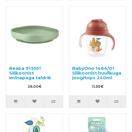
Beaba 913551
BabyOno 1464/01
Silikoonist
Silikoonist huulikuga
iminapaga taldrik
joogitops 240ml
26.00€
11.50€