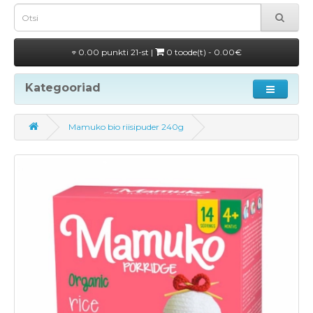
0.00 punkti 21-st |
0 toode(t) - 0.00€
Kategooriad
Mamuko bio riisipuder 240g