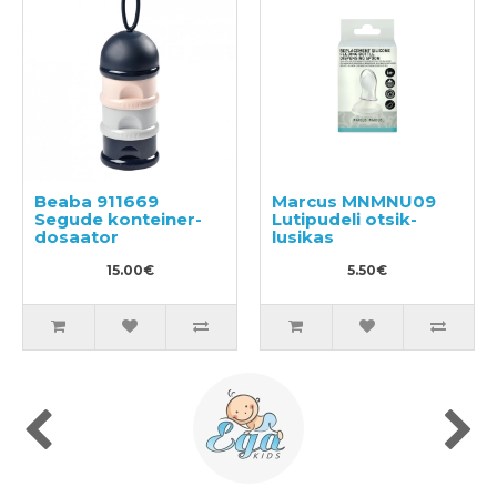
Beaba 911669
Marcus MNMNU09
Segude konteiner-
Lutipudeli otsik-
dosaator
lusikas
15.00€
5.50€