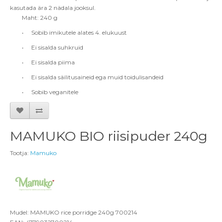
kasutada ära 2 nädala jooksul.
Maht
: 240
g
•
Sobib imikutele alates 4. elukuust
•
Ei sisalda suhkruid
•
Ei sisalda piima
• Ei sisalda säilitusaineid ega muid toidulisandeid
•
Sobib veganitele
MAMUKO BIO riisipuder 240g
Tootja:
Mamuko
Mudel: MAMUKO rice porridge 240g 700214