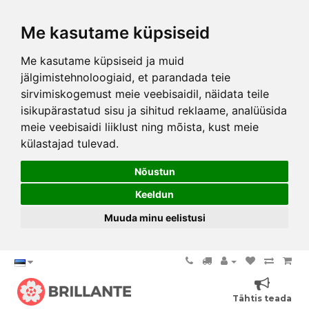
Me kasutame küpsiseid
Me kasutame küpsiseid ja muid
jälgimistehnoloogiaid, et parandada teie
sirvimiskogemust meie veebisaidil, näidata teile
isikupärastatud sisu ja sihitud reklaame, analüüsida
meie veebisaidi liiklust ning mõista, kust meie
külastajad tulevad.
Nõustun
Keeldun
Muuda minu eelistusi
Tähtis teada