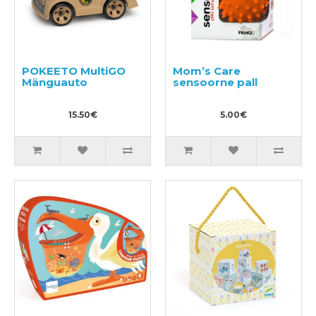
POKEETO MultiGO
Mom’s Care
Mänguauto
sensoorne pall
15.50€
5.00€