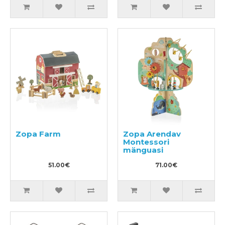
Zopa Farm
Zopa Arendav
Montessori
mänguasi
51.00€
71.00€