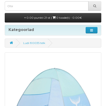
0.00 punkti 21-st |
0 toode(t) - 0.00€
Kategooriad
Ludi l90035 telk