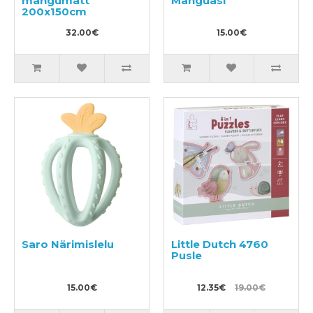
mängumatt
Mänguasi
200x150cm
32.00€
15.00€
Saro Närimislelu
Little Dutch 4760
Pusle
15.00€
12.35€
19.00€