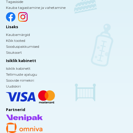
Tagasiside
Kauba tagastamine ja vahetamine
Lisaks
Kaubamärgid
Kõik tooted
Sooduspakkumised
Sisukaart
Isiklik kabinett
Isiklik kabinett
Tellimuste ajalugu
Soovide nimekiri
Uudiskiri
Partnerid