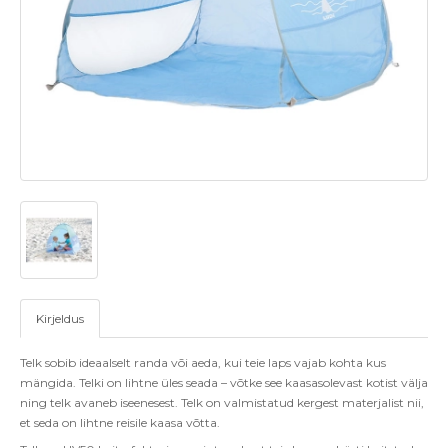
Kirjeldus
Telk sobib ideaalselt randa v
õ
i aeda, kui teie laps vajab kohta kus
mängida. Telki on lihtne ü
les seada
– v
õ
tke see kaasasolevast kotist välja
ning telk avaneb iseenesest. Telk on valmistatud kergest materjalist nii,
et seda on lihtne reisile kaasa v
õ
tta.