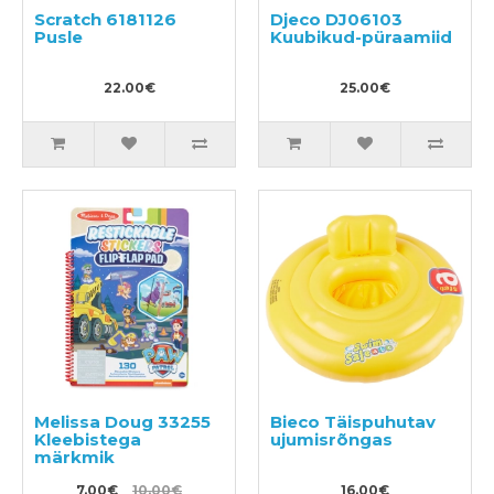
Scratch 6181126
Djeco DJ06103
Pusle
Kuubikud-püraamiid
22.00€
25.00€
Melissa Doug 33255
Bieco Täispuhutav
Kleebistega
ujumisrõngas
märkmik
7.00€
10.00€
16.00€