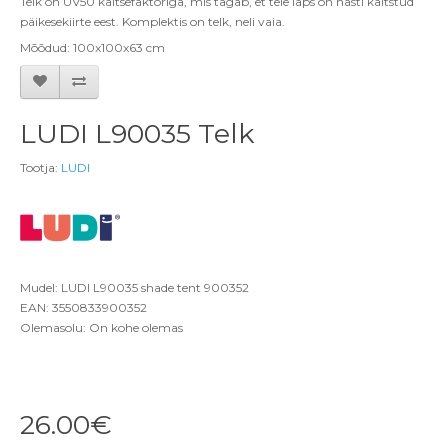
Telk on UV50 kaitsefaktoriga
, mis tagab, et teie laps on h
ästi kaitstud
pä
ikesekiirte eest.
Komplektis on telk, neli vaia.
Mõõdud: 100x100x63 cm
LUDI L90035 Telk
Tootja:
LUDI
Mudel: LUDI L90035 shade tent 900352
EAN: 3550833900352
Olemasolu: On kohe olemas
26.00€