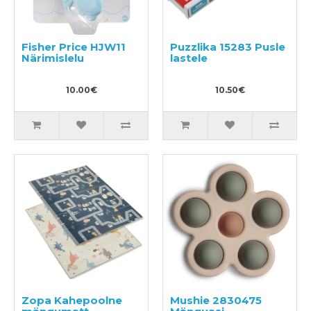
Fisher Price HJW11
Puzzlika 15283 Pusle
Närimislelu
lastele
10.00€
10.50€
Zopa Kahepoolne
Mushie 2830475