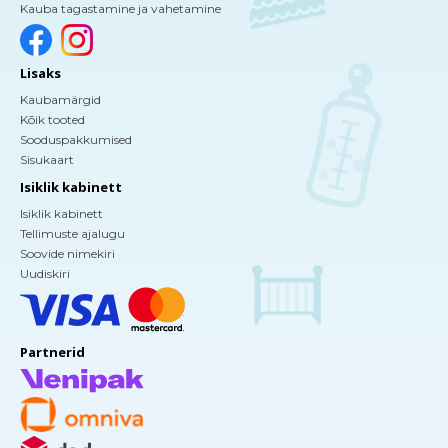
Kauba tagastamine ja vahetamine
Lisaks
Kaubamärgid
Kõik tooted
Sooduspakkumised
Sisukaart
Isiklik kabinett
Isiklik kabinett
Tellimuste ajalugu
Soovide nimekiri
Uudiskiri
Partnerid