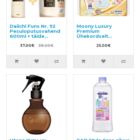
Daiichi Funs Nr. 92
Moony Luxury
Pesuloputusvahend
Premium
600ml + täide
Ühekordselt
1200ml
kasutatavad
37.00€
38.00€
rinnapadjakesed
25.00€
102tk