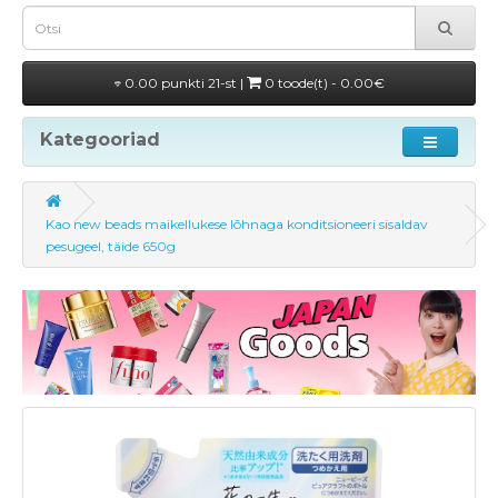
0.00 punkti 21-st |
0 toode(t) - 0.00€
Kategooriad
Kao new beads maikellukese lõhnaga konditsioneeri sisaldav
pesugeel, täide 650g