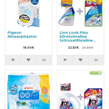
Pigeon
Lion Look Plus
Ninaaspiraator
Kiiretoimeline
tsitruselõhnaline
vannitoapuhastusvahen
18.00€
500ml + täide 450ml
22.50€
24.50€