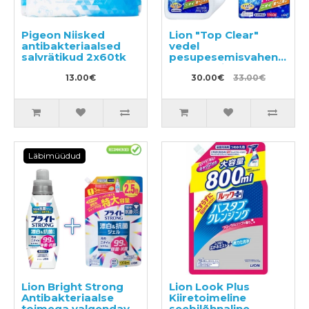
Pigeon Niisked
Lion "Top Clear"
antibakteriaalsed
vedel
salvrätikud 2х60tk
pesupesemisvahend
900g + täitepakend
13.00€
1160g
30.00€
33.00€
Läbimüüdud
Lion Bright Strong
Lion Look Plus
Antibakteriaalse
Kiiretoimeline
toimega valgendav
seebilõhnaline