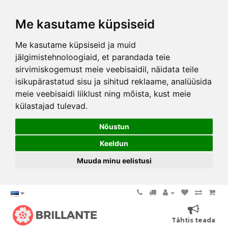
Me kasutame küpsiseid
Me kasutame küpsiseid ja muid
jälgimistehnoloogiaid, et parandada teie
sirvimiskogemust meie veebisaidil, näidata teile
isikupärastatud sisu ja sihitud reklaame, analüüsida
meie veebisaidi liiklust ning mõista, kust meie
külastajad tulevad.
Nõustun
Keeldun
Muuda minu eelistusi
Tähtis teada