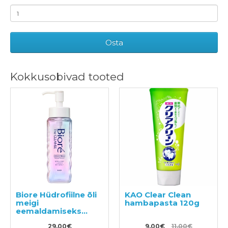
Osta
Kokkusobivad tooted
Biore Hüdrofiilne õli
KAO Clear Clean
meigi
hambapasta 120g
eemaldamiseks
190ml
29.00€
9.00€
11.00€