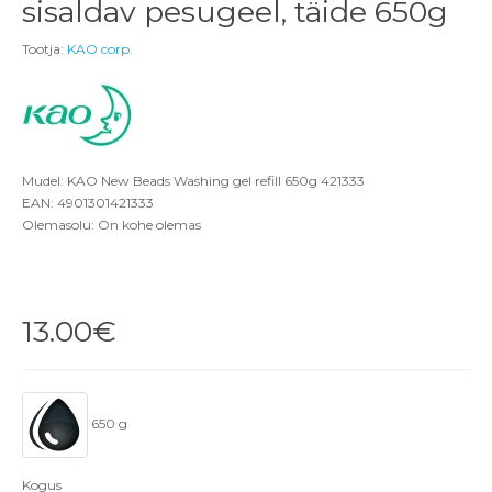
sisaldav pesugeel, täide 650g
Tootja:
KAO corp.
Mudel: KAO New Beads Washing gel refill 650g 421333
EAN: 4901301421333
Olemasolu: On kohe olemas
13.00€
650 g
Kogus