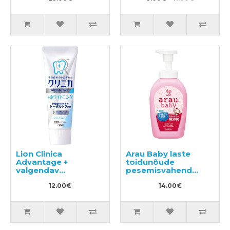
Lion Clinica
Arau Baby laste
Advantage +
toidunõude
valgendav
pesemisvahend
hambapasta 130g
500ml
12.00€
14.00€