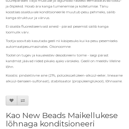
suurepäraselt välja mustuse ja lagundab raskesti eemaldatavad toidu-
ja õliplekid. Hoiab ära kanga tumenemise ja kolletumise. Tänu
koostises sisalduvale konditsioneerile muutub pesu pehmeks, säilib
kanga struktuur ja värvus.
Ei sisalda fluorestseerivaid aineid - pärast pesemist säilib kanga
loomulik värv.
Tootja soovitab kasutada geeli nii käsipesuks kui ka pesu pesemiseks
automaatpesumasinates. Ökonoomne.
Tootel on tugev ja kauakestev desodoreeriv toime - isegi pärast
kandmist jäävad riided pikaks ajaks värskeks. Geelil on meeldiv lilleline
lõhn.
Koostis: pindaktiivne aine (21%, polüoksüetüleen-alküül-eeter, lineaarne
alküül-benseen-sulfonaat), stabilisaator (propüleenglükool), lõhnaaine.
Kao New Beads Maikellukese
lõhnaga konditsioneeri