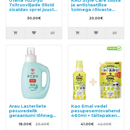
Utena Yuzu-yu
KAO Style Care siluva
Tsitrusviljade õlisid
ja antistaatilise
sisaldav sprei juuste
toimega rõivaste
niisutamiseks ja
hooldusvahend
toitmiseks 180ml
30.00€
täitepakend 400ml
20.00€
Arau Lasteriiete
Kao Emal vedel
pesuvedelik
pesupesemisvahend
geraaniumi lõhnaga
460ml + täitepakend
1200ml
810ml
18.00€
20.00€
41.00€
42.00€