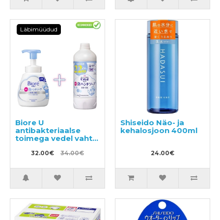
Läbimüüdud
Biore U
Shiseido Näo- ja
antibakteriaalse
kehalosjoon 400ml
toimega vedel vaht-
seep kätele, kerge
tsitrusearoomiga
32.00€
34.00€
24.00€
500ml + täitepakend
450ml