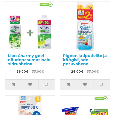
Lion Charmy geel
Pigeon lutipudelite ja
nõudepesumasinale
köögiviljade
sidrunheina
pesuvahend
aroomiga 480g +
täitepakend 1.4l
täitepudel 840g
26.00€
33.00€
28.00€
33.00€