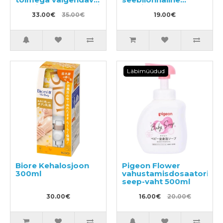
hapnikugeel raskesti
vannitoapuhastusvahend
eemaldatavale
33.00€
35.00€
täide 800ml
19.00€
plekkidele 510ml +
täitepakend 1200ml
Läbimüüdud
Biore Kehalosjoon
Pigeon Flower
300ml
vahustamisdosaatoriga
seep-vaht 500ml
30.00€
16.00€
20.00€