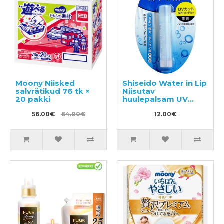
Moony Niisked
Shiseido Water in Lip
salvrätikud 76 tk ×
Niisutav
20 pakki
huulepalsam UV
SPF18 PA+ 3.5g
56.00€
64.00€
12.00€