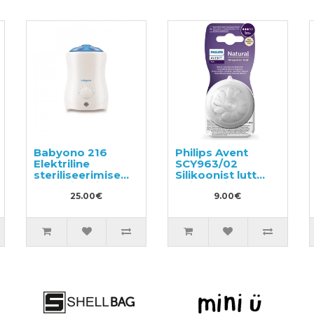
Babyono 216
Philips Avent
Elektriline
SCY963/02
steriliseerimise
Silikoonist lutt
funktsiooniga
lutipudelile
pudelisoojendaja
25.00€
9.00€