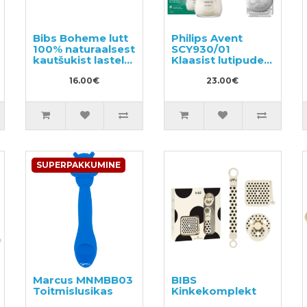
Bibs Boheme lutt
Philips Avent
100% naturaalsest
SCY930/01
kautšukist lastele
Klaasist lutipudel
vanuses 0-6 kuud
lastele vanuses 0+
(2 tk/pk)
16.00€
kuud, 120ml +
23.00€
SCY963/02
Silikoonist lutt
lutipudelile
SUPERPAKKUMINE
Marcus MNMBB03
BIBS
Toitmislusikas
Kinkekomplekt