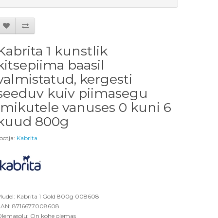
Kabrita 1 kunstlik
kitsepiima baasil
valmistatud, kergesti
seeduv kuiv piimasegu
imikutele vanuses 0 kuni 6
kuud 800g
ootja:
Kabrita
udel: Kabrita 1 Gold 800g 008608
AN: 8716677008608
lemasolu: On kohe olemas