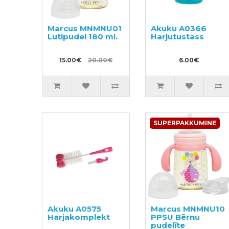
Marcus MNMNU01
Akuku A0366
Lutipudel 180 ml.
Harjutustass
15.00€
20.00€
6.00€
SUPERPAKKUMINE
Akuku A0575
Marcus MNMNU10
Harjakomplekt
PPSU Bērnu
pudelīte