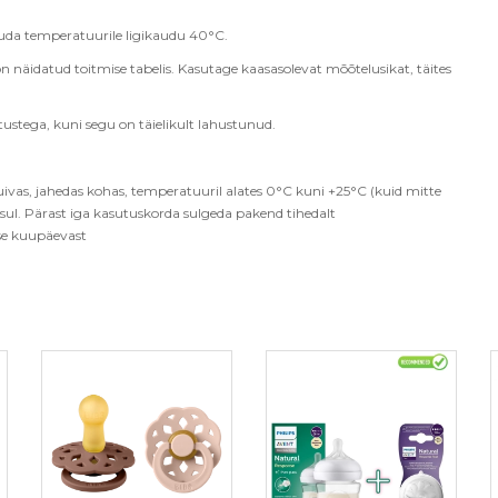
ahtuda temperatuurile ligikaudu
40°C.
on näidatud toitmise tabelis. Kasutage kaasasolevat mõõtelusikat, täites
gutustega, kuni segu on täielikult lahustunud
.
uivas, jahedas kohas, temperatuuril alates 0°C kuni +25°C (kuid mitte
sul. Pärast iga kasutuskorda sulgeda pakend tihedalt
ise kuupäevast