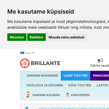
Me kasutame küpsiseid
Me kasutame küpsiseid ja muid jälgimistehnoloogiaid, et
analüüsida meie veebisaidi liiklust ning mõista, kust me
Nõustun
Keeldun
Muuda minu eelistusi
Eesti
Tähtis tea
JAAPANI MÄHKMED
UUED TOOTED
PAKKUMI
HOOLDUS JA HÜGIEEN
KÕIK TOOTED
LASTEL
JAAPANI KAUBAD
KINGIIDEED
Kabrita 1 kunstlik kitsepiima baasil valmistatud,