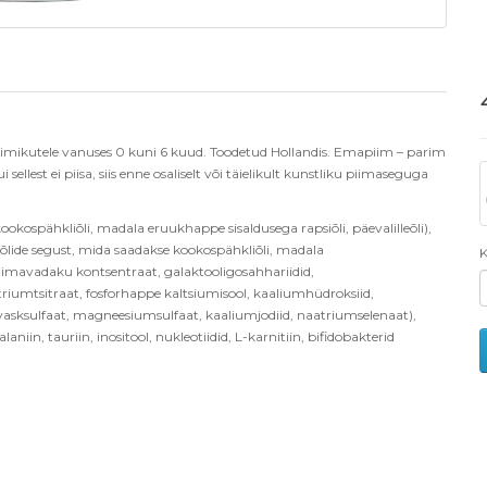
 imikutele vanuses 0 kuni 6 kuud. Toodetud Hollandis.
Emapiim – parim
i sellest ei piisa, siis enne osaliselt või täielikult kunstliku piimaseguga
kookospähkliõli, madala eruukhappe sisaldusega rapsiõli, päevalilleõli),
eõlide segust, mida saadakse kookospähkliõli, madala
K
epiimavadaku kontsentraat,
galaktooligosahhariidid,
riumtsitraat, fosforhappe kaltsiumisool, kaaliumhüdroksiid,
 vasksulfaat, magneesiumsulfaat, kaaliumjodiid, naatriumselenaat),
niin, tauriin, inositool, nukleotiidid, L-karnitiin, bifidobakterid