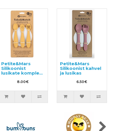
Petite&Mars
Petite&Mars
Silikoonist
Silikoonist kahvel
lusikate komplekt
ja lusikas
3tk
8.00€
6.50€