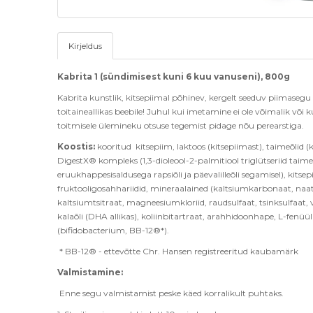
Kirjeldus
Kabrita 1 (sündimisest kuni 6 kuu vanuseni), 800g
Kabrita kunstlik, kitsepiimal põhinev, kergelt seeduv piimasegu
toitaineallikas beebile! Juhul kui imetamine ei ole v
õimalik või ku
toitmisele ülemineku otsuse tegemist pidage nõu perearstiga
.
Koostis:
k
ooritud kitsepiim, laktoos (kitsepiimast)
, taimeõlid (
DigestX® kompleks (1,3-dioleool-2-palmitiool triglütseriid taim
eruukhappesisaldusega rapsiõli ja päevalilleõli segamisel), kits
fruktooligosahhariidid, mineraalained (kaltsiumkarbonaat, naat
kaltsiumtsitraat, magneesiumkloriid, raudsulfaat, tsinksulfaat,
kala
õli
(DHA allikas), koliinbitartraat, arahhidoonhape, L-fenüülala
(bifidobacterium, BB-12®*).
* BB-12® - ettevõtte Chr. Hansen registreeritud kaubamärk
Valmistamine:
Enne segu valmistamist peske käed korralikult puhtaks.