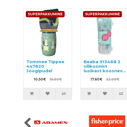
SUPERPAKKUMINE
SUPERPAKKUMINE
Tommee Tippee
Beaba 913468 2
447820
silikoonist
Joogipudel
lusikast koosnev
komplekt, karbis.
10.50€
15.00€
17.60€
22.00€