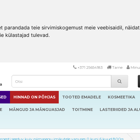
 parandada teie sirvimiskogemust meie veebisaidil, näidata 
ie külastajad tulevad.
+371 25654183
Tarne
Minu
da
SED
HINNAD ON PÕHJAS
TOOTED EMADELE
KOSMEETIKA
E
MÄNGUD JA MÄNGUASJAD
TOITMINE
LASTERIIDED JA A
 kergesti seeduv kuiv piimasegu imikutele vanuses 0 kuni 6 kuud 800g