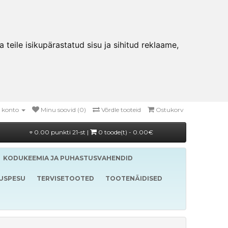
teile isikupärastatud sisu ja sihitud reklaame,
 konto
Minu soovid (0)
Võrdle tooteid
Ostukorv
0.00 punkti 21-st |
0 toode(t) - 0.00€
KODUKEEMIA JA PUHASTUSVAHENDID
LUSPESU
TERVISETOOTED
TOOTENÄIDISED