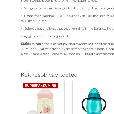
1. Steriliseerige pudel ja lutt 10 min keevkuumas vees.
2. Valage pudelisse vajalik kogus keedetud vett ja laske sellel j
3. Lisage veele Kabrita® 1 GOLD pulbrit vajalikus koguses, mis 
selle ilma kuhjata
.
4. Sulgege pudel ja loksutage seda korralikult ringikujuliste lii
Järgige pakendil toodud juhiseid
.
Säilitamine:
enne ja pärast pakendi avamist säilitada toodet k
külmkapis). Pärast pakendi avamist tarvitada ära 4 nädala jook
plastikkaanekesega.
Toote säilivusaeg on 24 kuud alates tootm
Kokkusobivad tooted
SUPERPAKKUMINE