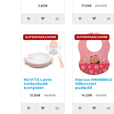
2.60€
17.25€
23.00€
SUPERPAKKUMINE
SUPERPAKKUMINE
NUVITA Laste
Marcus MNMBB40
toidunõude
Silikoonist
komplekt
pudipõll
31.50€
45.00€
14.25€
19.00€