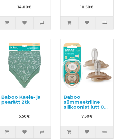
18 k 2tk
14.00€
10.50€
Baboo Kaela- ja
Baboo
pearätt 2tk
sümmeetriline
silikoonist lutt 0+
kuud 2tk
5.50€
7.50€