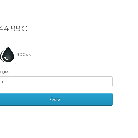
44.99€
800 gr.
ogus
Osta