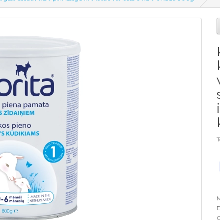
T
M
E
O