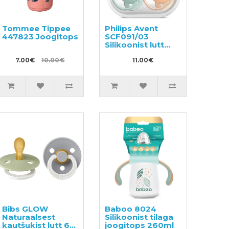
Tommee Tippee
Philips Avent
447823 Joogitops
SCF091/03
Silikoonist lutt
lastele vanuses 0
7.00€
10.00€
kuni 6 kuud, 2 tk
11.00€
Bibs GLOW
Baboo 8024
Naturaalsest
Silikoonist tilaga
kautšukist lutt 6-
joogitops 260ml