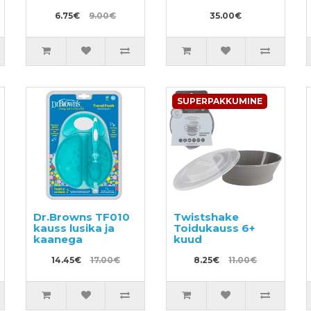
6.75€
9.00€
35.00€
SUPERPAKKUMINE
Dr.Browns TF010
Twistshake
kauss lusika ja
Toidukauss 6+
kaanega
kuud
14.45€
17.00€
8.25€
11.00€