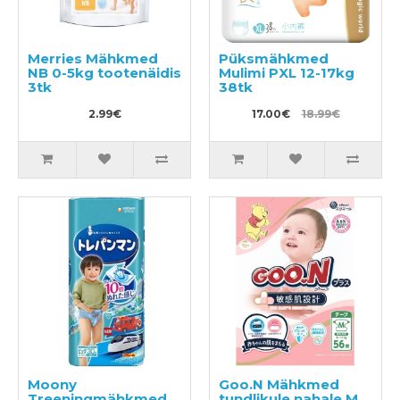
Merries Mähkmed
Püksmähkmed
NB 0-5kg tootenäidis
Mulimi PXL 12-17kg
3tk
38tk
2.99€
17.00€
18.99€
Moony
Goo.N Mähkmed
Treeningmähkmed
tundlikule nahale M