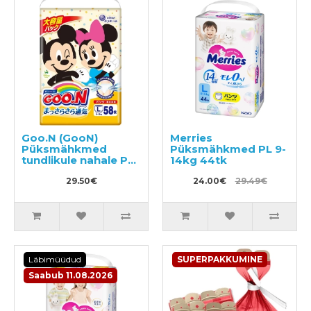
Goo.N (GooN)
Merries
Püksmähkmed
Püksmähkmed PL 9-
tundlikule nahale PL
14kg 44tk
9-14kg 58tk
29.50€
24.00€
29.49€
Läbimüüdud
SUPERPAKKUMINE
Saabub 11.08.2026