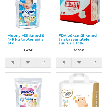
Moony Mähkmed S
FDA püksmähkmed
4-8 kg tootenäidis
täiskasvanutele
3tk
suurus L 15tk
2.49€
16.50€