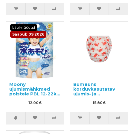
Läbimüüdud
Saabub 09.2026
Moony
BumBuns
ujumismähkmed
korduvkasutatav
poistele PBL 12-22kg
ujumis- ja
3tk
potitreeningu mähe
12.00€
L 14–20kg
15.80€