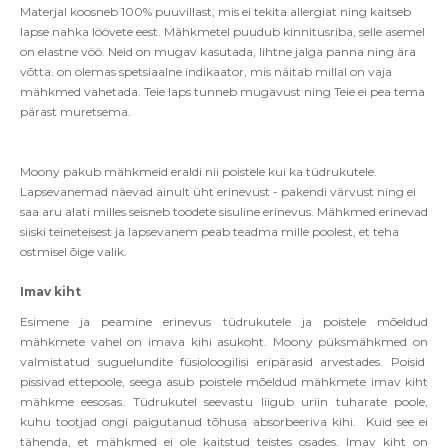
Materjal koosneb 100% puuvillast, mis ei tekita allergiat ning kaitseb
lapse nahka löövete eest. Mähkmetel puudub kinnitusriba, selle asemel
on elastne vöö. Neid on mugav kasutada, lihtne jalga panna ning ära
võtta. on olemas spetsiaalne indikaator, mis näitab millal on vaja
mähkmed vahetada. Teie laps tunneb mugavust ning Teie ei pea tema
pärast muretsema.
Moony pakub mähkmeid eraldi nii poistele kui ka tüdrukutele.
Lapsevanemad näevad ainult üht erinevust - pakendi värvust ning ei
saa aru alati milles seisneb toodete sisuline erinevus. Mähkmed erinevad
siiski teineteisest ja lapsevanem peab teadma mille poolest, et teha
ostmisel õige valik.
Imav kiht
Esimene ja peamine erinevus tüdrukutele ja poistele mõeldud
mähkmete vahel on imava kihi asukoht. Moony püksmähkmed on
valmistatud suguelundite füsioloogilisi eripärasid arvestades. Poisid
pissivad ettepoole, seega asub poistele mõeldud mähkmete imav kiht
mähkme eesosas. Tüdrukutel seevastu liigub uriin tuharate poole,
kuhu tootjad ongi paigutanud tõhusa absorbeeriva kihi. Kuid see ei
tähenda, et mähkmed ei ole kaitstud teistes osades.
Imav kiht on