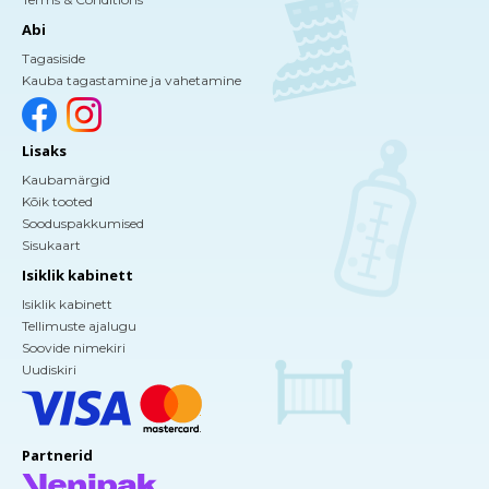
Abi
Tagasiside
Kauba tagastamine ja vahetamine
Lisaks
Kaubamärgid
Kõik tooted
Sooduspakkumised
Sisukaart
Isiklik kabinett
Isiklik kabinett
Tellimuste ajalugu
Soovide nimekiri
Uudiskiri
Partnerid