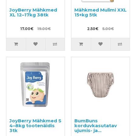
JoyBerry Mähkmed
Mähkmed Mulimi XXL
XL 12–17kg 38tk
15+kg 5tk
17.00€
19.00€
2.50€
5.00€
JoyBerry Mähkmed S
BumBuns
4–8kg tootenäidis
korduvkasutatav
3tk
ujumis- ja
potitreeningu mähe