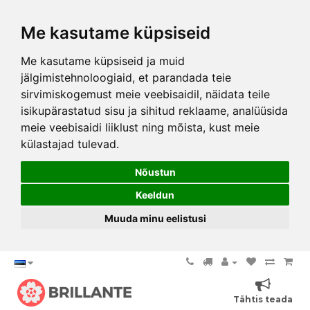
Me kasutame küpsiseid
Me kasutame küpsiseid ja muid
jälgimistehnoloogiaid, et parandada teie
sirvimiskogemust meie veebisaidil, näidata teile
isikupärastatud sisu ja sihitud reklaame, analüüsida
meie veebisaidi liiklust ning mõista, kust meie
külastajad tulevad.
Nõustun
Keeldun
Muuda minu eelistusi
Tähtis teada