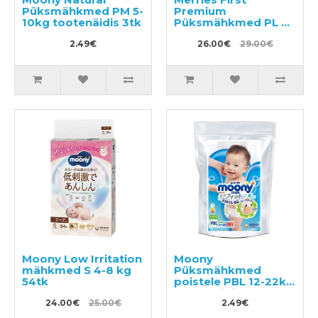
Püksmähkmed PM 5-
Premium
10kg tootenäidis 3tk
Püksmähkmed PL 9-
14kg 36tk
2.49€
26.00€
29.00€
Moony Low Irritation
Moony
mähkmed S 4-8 kg
Püksmähkmed
54tk
poistele PBL 12-22kg
tootenäidis 3tk
24.00€
25.00€
2.49€