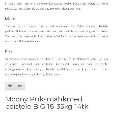
lihtsalt veidi laiem ja paksem kohtades, kuhu koguneb kõige rohkem
niiskust, mis võimaldab seda paremini absorbeerida.
Lõige
Tüdrukute ja poiste mähkmed erinevad ka lõike poolest. Poiste
püksmähkmed on esiosas laiemad, et vältida survet suguelunditele.
Tüdrukud ei vaja seda, kuid neile mõeldud mähkmetel on veidi rohkem
ruumi mähkme alaosas.
Disain
Viimaseks erinevuseks on disain. Tüdrukute mähkmete esiküljel on
värvilised, roosad või kollased kleebised nukkude või pehmete
mänguasjade kujutistega. Poiste mähkmetel on kujutatud autod,
muinasjutulised superkangelased jms.
Moony Püksmähkmed
poistele BIG 18-35kg 14tk