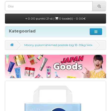
0.00 punkti 21-st |
0 toode(t) - 0.00€
Kategooriad
Moony püksmähkmed poistele big 18-35kg 14tk