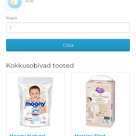
14 tk.
Kogus
Osta
Kokkusobivad tooted
Moony Natural
Merries First