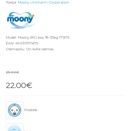
Tootja:
Moony Unicharm Corporation
Mudel: Moony BIG boy 18-35kg 171675
EAN: 4903111171675
Olemasolu: On kohe olemas
23.00€
22.00€
Poistele