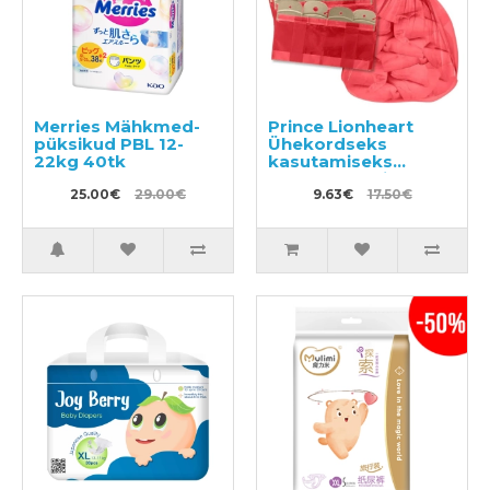
Merries Mähkmed-
Prince Lionheart
püksikud PBL 12-
Ühekordseks
22kg 40tk
kasutamiseks
mõeldud kotid
25.00€
29.00€
Twist'R
9.63€
17.50€
konteinerisse