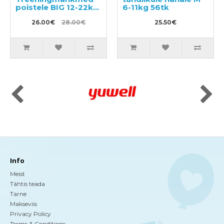
poistele BIG 12-22kg
6-11kg 56tk
30tk
26.00€
28.00€
25.50€
Info
Meist
Tähtis teada
Tarne
Makseviis
Privacy Policy
Terms & Conditions