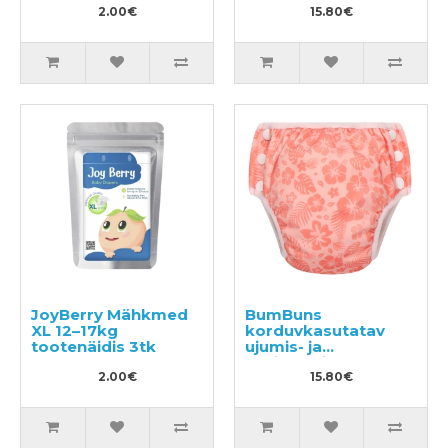
2.00€
S 8–11kg
15.80€
JoyBerry Mähkmed
BumBuns
XL 12–17kg
korduvkasutatav
tootenäidis 3tk
ujumis- ja
potitreeningu mähe
2.00€
S 8–11kg
15.80€