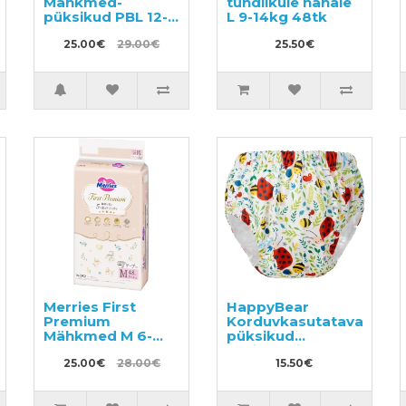
Mähkmed-
tundlikule nahale
püksikud PBL 12-
L 9-14kg 48tk
22kg 40tk
25.00€
29.00€
25.50€
Merries First
HappyBear
Premium
Korduvkasutatavad
Mähkmed M 6-
püksikud
11kg 48tk
potitreeninguteks
25.00€
28.00€
15.50€