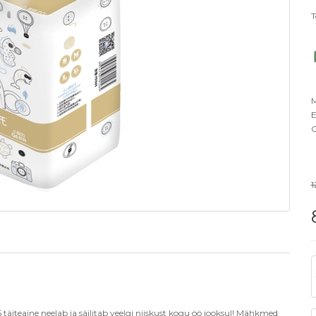
T
M
E
O
1
iteaine neelab ja säilitab veelgi niiskust kogu öö jooksul! Mähkmed