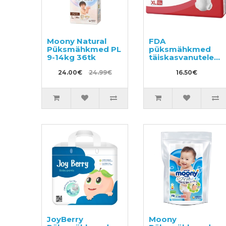
Moony Natural
FDA
Püksmähkmed PL
püksmähkmed
9-14kg 36tk
täiskasvanutele
suurus XL 13tk
24.00€
24.99€
16.50€
JoyBerry
Moony