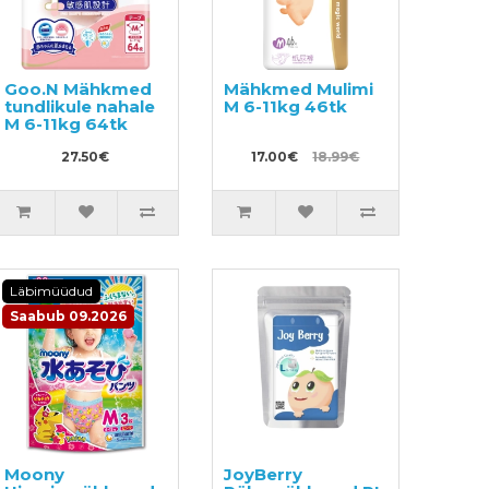
Goo.N Mähkmed
Mähkmed Mulimi
tundlikule nahale
M 6-11kg 46tk
M 6-11kg 64tk
27.50€
17.00€
18.99€
Läbimüüdud
Saabub 09.2026
Moony
JoyBerry