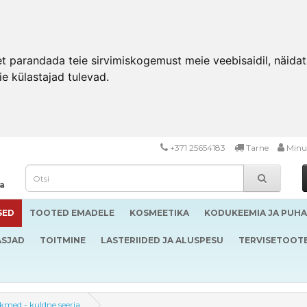
 parandada teie sirvimiskogemust meie veebisaidil, näidata 
ie külastajad tulevad.
+371 25654183
Tarne
Minu
da
SED
TOOTED EMADELE
KOSMEETIKA
KODUKEEMIA JA PUH
ASJAD
TOITMINE
LASTERIIDED JA ALUSPESU
TERVISETOOT
kmed - kuldne seeria