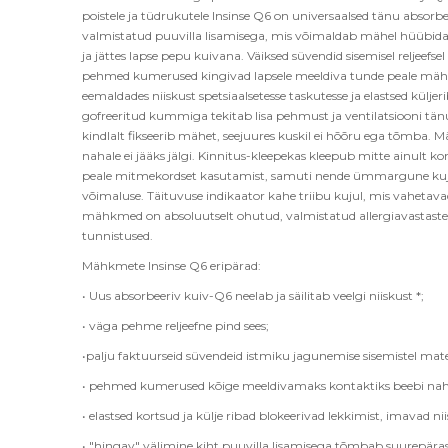
poistele ja tüdrukutele Insinse Q6 on universaalsed tänu absorbee
valmistatud puuvilla lisamisega, mis võimaldab mähel hüübida
ja jättes lapse pepu kuivana. Väiksed süvendid sisemisel reljeef
pehmed kumerused kingivad lapsele meeldiva tunde peale mähkm
eemaldades niiskust spetsiaalsetesse taskutesse ja elastsed külj
gofreeritud kummiga tekitab lisa pehmust ja ventilatsiooni tänu 
kindlalt fikseerib mähet, seejuures kuskil ei hõõru ega tõmba. Mä
nahale ei jääks jälgi. Kinnitus-kleepekas kleepub mitte ainult 
peale mitmekordset kasutamist, samuti nende ümmargune kuju
võimaluse. Täituvuse indikaator kahe triibu kujul, mis vahetava
mähkmed on absoluutselt ohutud, valmistatud allergiavastastest 
tunnistused.
Mähkmete Insinse Q6 eripärad:
• Uus absorbeeriv kuiv-Q6 neelab ja säilitab veelgi niiskust *;
• väga pehme reljeefne pind sees;
•palju faktuurseid süvendeid istmiku jagunemise sisemistel mate
• pehmed kumerused kõige meeldivamaks kontaktiks beebi na
• elastsed kortsud ja külje ribad blokeerivad lekkimist, imavad nii
• "hingav" välimine kiht puuvilla lisamisega tõmbab suurepärase