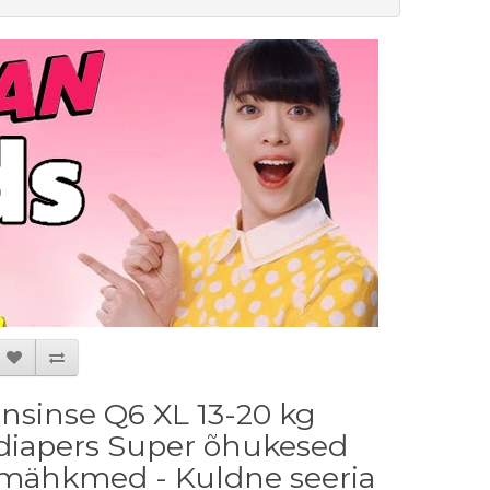
Insinse Q6 XL 13-20 kg
diapers Super õhukesed
mähkmed - Kuldne seeria