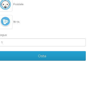
Poistele
18 tk.
ogus
Osta