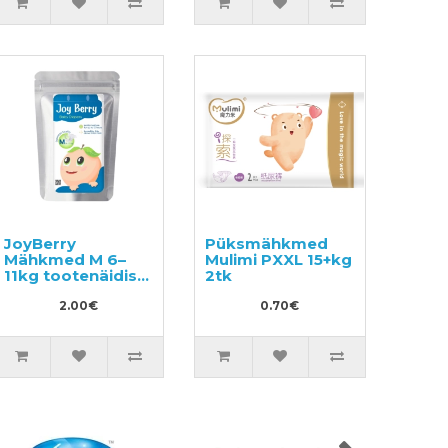
JoyBerry
Püksmähkmed
Mähkmed M 6–
Mulimi PXXL 15+kg
11kg tootenäidis
2tk
3tk
2.00€
0.70€