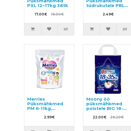
Püksmähkmed
Püksmähkmed
PXL 12–17kg 38tk
tüdrukutele PBL
12-22kg
17.00€
19.00€
tootenäidis 3tk
2.49€
Merries
Moony öö
Püksmähkmed
püksmähkmed
PM 6-11kg,
poistele BIG 18-
tootenäidis 3tk
35kg 12tk
2.99€
22.00€
29.20€