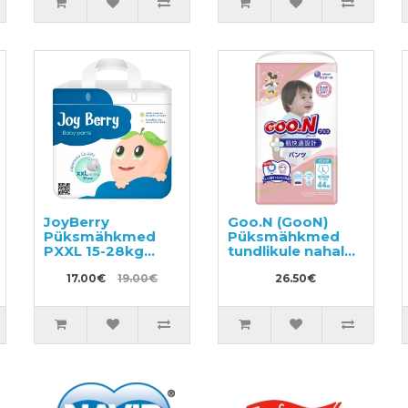
JoyBerry
Goo.N (GooN)
d
Püksmähkmed
Püksmähkmed
PXXL 15-28kg
tundlikule nahale
36tk
PL 9-14kg 44tk
17.00€
19.00€
26.50€