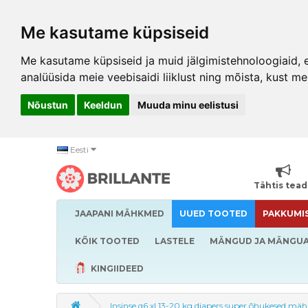
Me kasutame küpsiseid
Me kasutame küpsiseid ja muid jälgimistehnoloogiaid, et
analüüsida meie veebisaidi liiklust ning mõista, kust me
Nõustun
Keeldun
Muuda minu eelistusi
Eesti
Tähtis tea
JAAPANI MÄHKMED
UUED TOOTED
PAKKUMI
KÕIK TOOTED
LASTELE
MÄNGUD JA MÄNGU
KINGIIDEED
Insinse q6 xl 13-20 kg diapers super õhukesed mäh