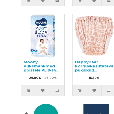
Moony
HappyBear
Püksmähkmed
Korduvkasutatava
poistele PL 9-14kg
püksikud
52tk
potitreeninguteks
26.00€
28.00€
15.50€