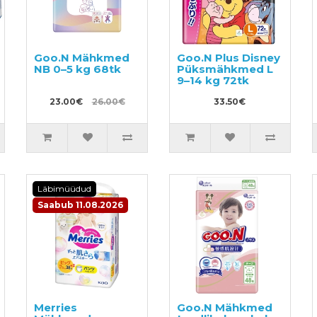
Goo.N Mähkmed
Goo.N Plus Disney
NB 0–5 kg 68tk
Püksmähkmed L
9–14 kg 72tk
23.00€
26.00€
33.50€
Läbimüüdud
Saabub 11.08.2026
Merries
Goo.N Mähkmed