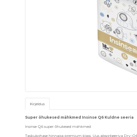
Kirjeldus
Super õhukesed mähkmed Insinse Q6 Kuldne seeria
Insinse Q6 super õhukesed mähkmed
Taskukohase hinnaga premium klass. Uus absorbeeriva Dry-Q6 tä