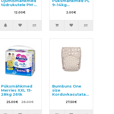
Ujumismähkmed
Püksmähkmed PL
tüdrukutele PM 6-
9–14kg
12kg 3tk
tootenäidis 3tk
12.00€
2.00€
Püksmähkmed
Bumbuns One
Merries XXL 15-
size
28kg 26tk
Korduvkasutatavad
mähkmed
25.00€
28.00€
27.50€