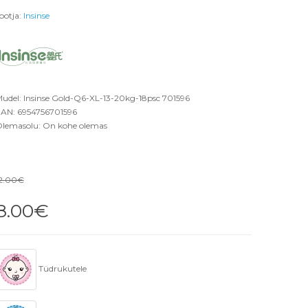
ootja:
Insinse
udel: Insinse Gold-Q6-XL-13-20kg-18psc 701596
AN: 6954756701596
lemasolu: On kohe olemas
2.00€
8.00€
Tüdrukutele