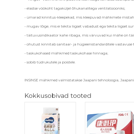
• elastse vöökoht tagaküljel õhukanalitega ventilatsiooniks;
• ümarad kinnitus-kleepekad, mis kleepuvad mähkmete mistahe
• mugav lõige, mis ei tekita liigset vabadust ega tekita liigset sur
• täituvusindikaator kahe ribaga, mis värvuvad kui mähe on täi
• ohutust kinnitab sanitaar- ja hügieenistandarditele vastavuse 
• taskukohased mähkmed taskukohase hinnaga;
• sobib tüdrukutele ja poistele.
INSINSE mähkmed valmistatakse Jaapani tehnoloogia, Jaapani s
Kokkusobivad tooted