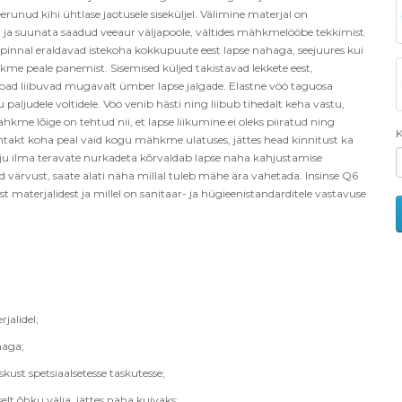
runud kihi ühtlase jaotusele siseküljel. Välimine materjal on
 ja suunata saadud veeaur väljapoole, vältides mähkmelööbe tekkimist
sel pinnal eraldavad istekoha kokkupuute eest lapse nahaga, seejuures kui
e peale panemist. Sisemised küljed takistavad lekkete eest,
eribad liibuvad mugavalt ümber lapse jalgade. Elastne vöö taguosa
paljudele voltidele. Vöö venib hästi ning liibub tihedalt keha vastu,
hkme lõige on tehtud nii, et lapse liikumine ei oleks piiratud ning
K
kontakt koha peal vaid kogu mähkme ulatuses, jättes head kinnitust ka
 ilma teravate nurkadeta kõrvaldab lapse naha kahjustamise
d värvust, saate alati näha millal tuleb mähe ära vahetada. Insinse Q6
materjalidest ja millel on sanitaar- ja hügieenistandarditele vastavuse
rjalidel;
haga;
skust spetsiaalsetesse taskutesse;
lt õhku välja, jättes naha kuivaks;