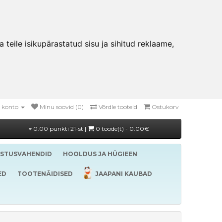
teile isikupärastatud sisu ja sihitud reklaame,
 konto
Minu soovid (0)
Võrdle tooteid
Ostukorv
0.00 punkti 21-st |
0 toode(t) - 0.00€
ASTUSVAHENDID
HOOLDUS JA HÜGIEEN
ED
TOOTENÄIDISED
JAAPANI KAUBAD