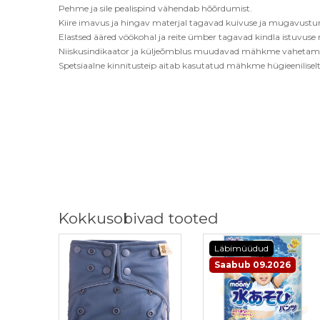
Pehme ja sile pealispind v
ä
hendab h
õõ
rdumist.
Kiire imavus ja hingav materjal tagavad kuivuse ja mugavustu
Elastsed
ää
red v
öökohal ja reite ümber tagavad kindla istuvuse
Niiskusindikaator ja külje
õ
mblus muudavad mähkme vahetami
Spetsiaalne kinnitusteip aitab kasutatud mähkme hügieeniliselt
Kokkusobivad tooted
Läbimüüdud
Saabub 09.2026