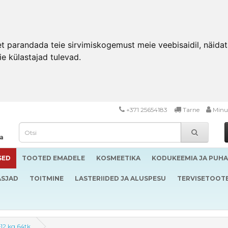
 parandada teie sirvimiskogemust meie veebisaidil, näidata 
ie külastajad tulevad.
+371 25654183
Tarne
Minu
da
SED
TOOTED EMADELE
KOSMEETIKA
KODUKEEMIA JA PUH
ASJAD
TOITMINE
LASTERIIDED JA ALUSPESU
TERVISETOOT
12 kg 64tk