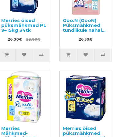
Merries öised
Goo.N (GooN)
püksmähkmed PL
Püksmähkmed
9–15kg 34tk
tundlikule nahale
PL 9-14kg 44tk
26.00€
29.00€
26.50€
Merries
Merries öised
Mähkmed-
püksmähkmed