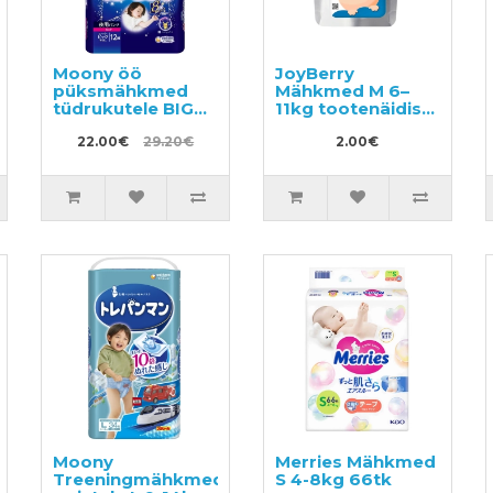
Moony öö
JoyBerry
püksmähkmed
Mähkmed M 6–
tüdrukutele BIG
11kg tootenäidis
18-35kg 12tk
3tk
22.00€
29.20€
2.00€
Moony
Merries Mähkmed
d
Treeningmähkmed
S 4-8kg 66tk