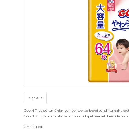
Kirjeldus
Goo.N Plus püksmä
hkmed hoolitsevad beebi tundliku naha eest
Goo.N Plus püksmähkmed on loodud spetsiaalselt beebide
õ
rna
Omadused: