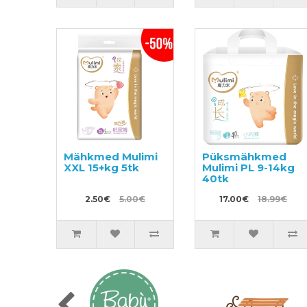
Mähkmed Mulimi
Püksmähkmed
XXL 15+kg 5tk
Mulimi PL 9-14kg
40tk
2.50€
5.00€
17.00€
18.99€