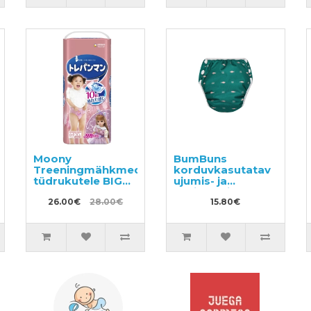
Moony
BumBuns
Treeningmähkmed
korduvkasutatav
tüdrukutele BIG
ujumis- ja
12-22kg 30tk
potitreeningu
26.00€
28.00€
mähe S 8–11kg
15.80€