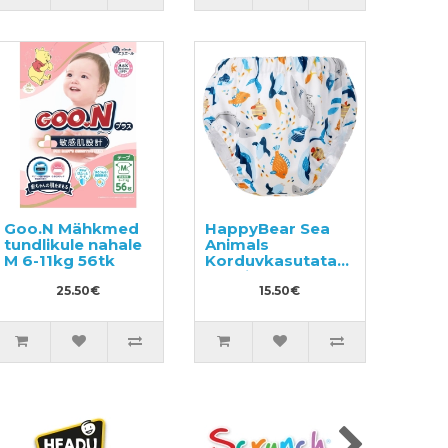
Goo.N Mähkmed
HappyBear Sea
tundlikule nahale
Animals
M 6-11kg 56tk
Korduvkasutatavad
püksikud
25.50€
potitreeninguteks
15.50€