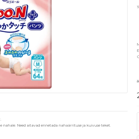
T
M
E
O
3
.
le nahale. Need aitavad ennetada nahaärrituse ja kuivuse teket.