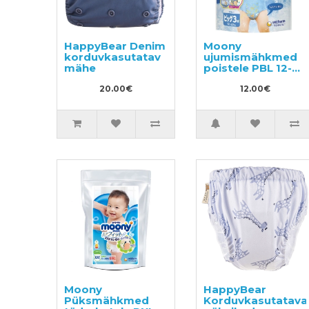
HappyBear Denim
Moony
korduvkasutatav
ujumismähkmed
mähe
poistele PBL 12-
22kg 3tk
20.00€
12.00€
Moony
HappyBear
Püksmähkmed
Korduvkasutatava