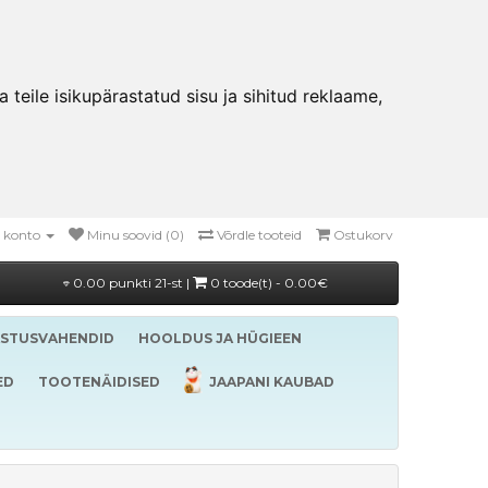
teile isikupärastatud sisu ja sihitud reklaame,
 konto
Minu soovid (0)
Võrdle tooteid
Ostukorv
0.00 punkti 21-st |
0 toode(t) - 0.00€
ASTUSVAHENDID
HOOLDUS JA HÜGIEEN
ED
TOOTENÄIDISED
JAAPANI KAUBAD