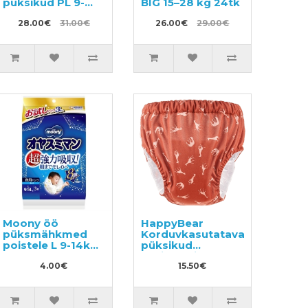
püksikud PL 9-
BIG 15–28 kg 24tk
14kg 54tk
28.00€
31.00€
26.00€
29.00€
Moony öö
HappyBear
püksmähkmed
Korduvkasutatavad
poistele L 9-14kg
püksikud
3tk
potitreeninguteks
4.00€
15.50€