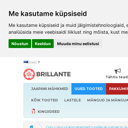
Me kasutame küpsiseid
Me kasutame küpsiseid ja muid jälgimistehnoloogiaid, et
analüüsida meie veebisaidi liiklust ning mõista, kust me
Nõustun
Keeldun
Muuda minu eelistusi
Eesti
Tähtis tea
JAAPANI MÄHKMED
UUED TOOTED
PAKKUMI
KÕIK TOOTED
LASTELE
MÄNGUD JA MÄNGU
KINGIIDEED
Goo.n plus püksmähkmed tundlikule nahale m 6–