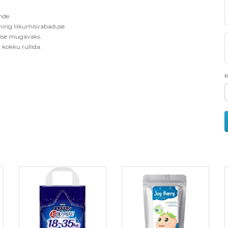
nde.
 ning liikumisvabaduse.
se mugavaks.
 kokku rullida.
K