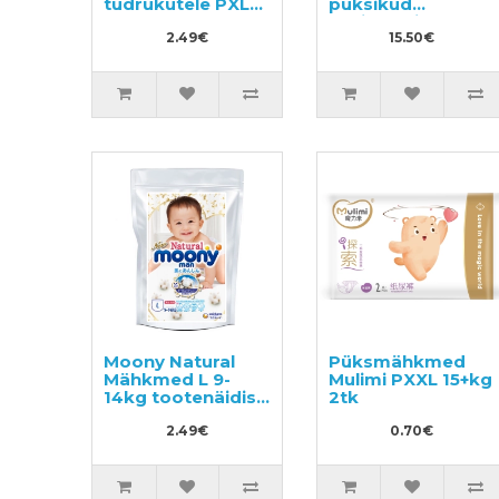
tüdrukutele PXL
püksikud
13-28kg
potitreeninguteks
tootenäidis 3tk
2.49€
15.50€
Moony Natural
Püksmähkmed
Mähkmed L 9-
Mulimi PXXL 15+kg
14kg tootenäidis
2tk
3tk
2.49€
0.70€