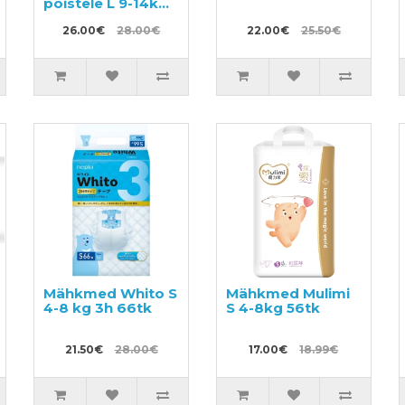
poistele L 9-14kg
34tk
26.00€
28.00€
22.00€
25.50€
Mähkmed Whito S
Mähkmed Mulimi
4-8 kg 3h 66tk
S 4-8kg 56tk
21.50€
28.00€
17.00€
18.99€