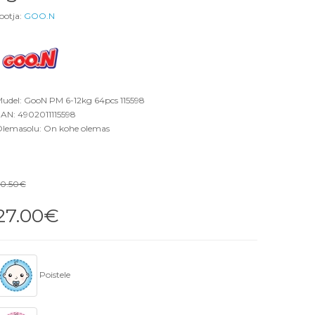
ootja:
GOO.N
udel: GooN PM 6-12kg 64pcs 115598
AN: 4902011115598
lemasolu: On kohe olemas
0.50€
27.00€
Poistele