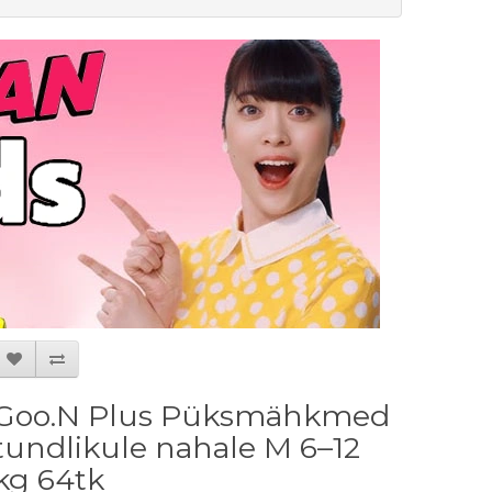
Goo.N Plus Püksmähkmed
tundlikule nahale M 6–12
kg 64tk