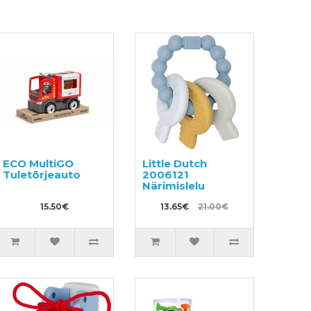
ECO MultiGO
Little Dutch
Tuletõrjeauto
2006121
Närimislelu
15.50€
13.65€
21.00€