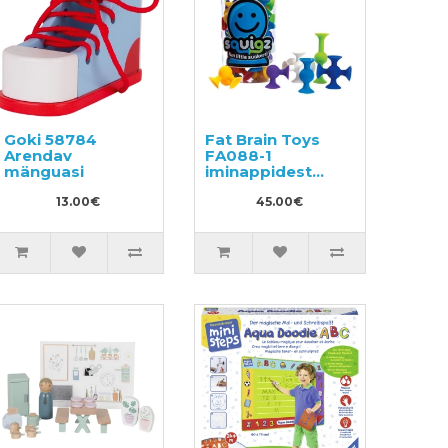
Goki 58784
Fat Brain Toys
Arendav
FA088-1
mänguasi
iminappidest
konstruktor 22
13.00€
osa
45.00€