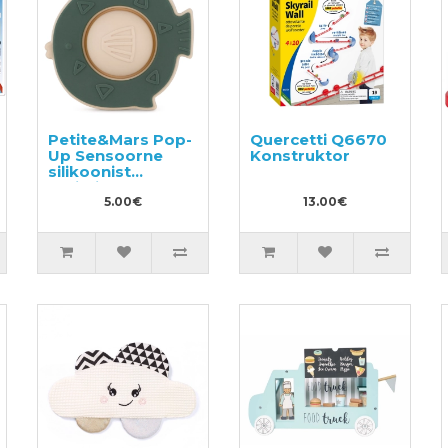
Petite&Mars Pop-
Quercetti Q6670
Up Sensoorne
Konstruktor
silikoonist
närimislelu
5.00€
13.00€