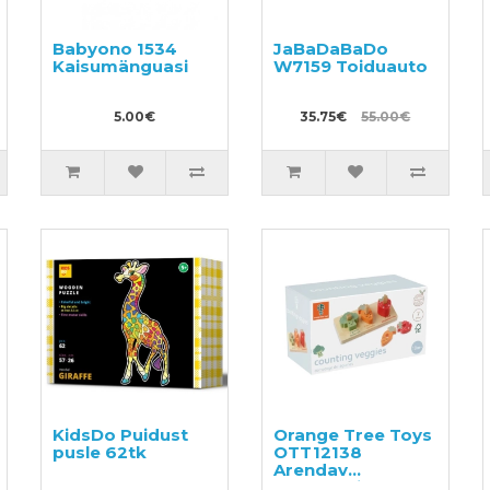
Babyono 1534
JaBaDaBaDo
Kaisumänguasi
W7159 Toiduauto
5.00€
35.75€
55.00€
KidsDo Puidust
Orange Tree Toys
pusle 62tk
OTT12138
Arendav
mänguasi