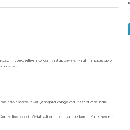
K
ikust, mis teeb selle erakordselt vastupidavaks. Matil mä
ngides õ
pib
a iseseisvalt.
id.
toel asuva soone kaudu ja seejärel valage vesi kraanist otse keskel
 Kontrollige toodet p
õ
hjalikult enne igat kasutuskorda. Kui esineb mis