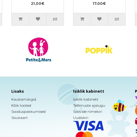
21.00€
17.00€
Lisaks
Isiklik kabinett
P
Kaubamärgid
Isiklik kabinett
Kõik tooted
Tellimuste ajalugu
Sooduspakkumised
Soovide nimekiri
Sisukaart
Uudiskiri