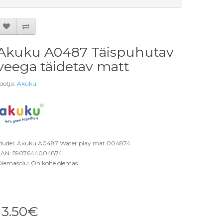
Akuku A0487 Täispuhutav
veega täidetav matt
ootja:
Akuku
udel: Akuku A0487 Water play mat 004874
AN: 5907644004874
lemasolu: On kohe olemas
13.50€