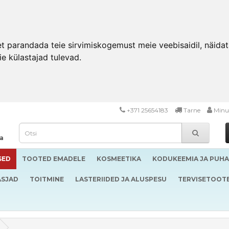
 parandada teie sirvimiskogemust meie veebisaidil, näidata 
ie külastajad tulevad.
+371 25654183
Tarne
Minu
da
SED
TOOTED EMADELE
KOSMEETIKA
KODUKEEMIA JA PUH
ASJAD
TOITMINE
LASTERIIDED JA ALUSPESU
TERVISETOOT