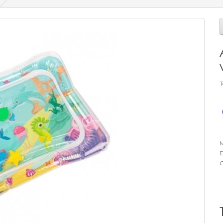
T
M
E
O