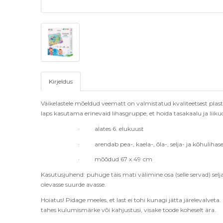
Kirjeldus
Vä
ikelastele m
õ
eldud veematt on valmistatud kvaliteetsest plast
laps kasutama erinevaid lihasgruppe, et hoida tasakaalu ja liikud
·
alates 6. elukuust
·
arendab pea-, kaela-,
õ
la-, selja- ja k
õ
hulihase
·
mõõdud 67
х
49 сm
Kasutusjuhend: puhuge täis mati välimine osa (selle servad) selja
olevasse suurde avasse.
Hoiatus! Pidage meeles, et last ei tohi kunagi jätta järelevalveta.
tahes kulumismärke v
õ
i kahjustusi, visake toode koheselt ä
ra.