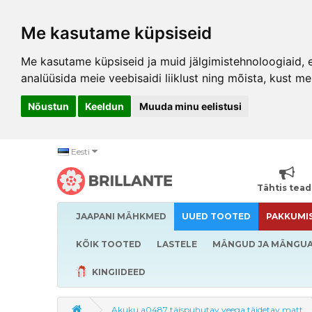
Me kasutame küpsiseid
Me kasutame küpsiseid ja muid jälgimistehnoloogiaid, et
analüüsida meie veebisaidi liiklust ning mõista, kust me
Nõustun
Keeldun
Muuda minu eelistusi
Eesti
Tähtis tea
JAAPANI MÄHKMED
UUED TOOTED
PAKKUMI
KÕIK TOOTED
LASTELE
MÄNGUD JA MÄNGU
KINGIIDEED
Akuku a0487 täispuhutav veega täidetav matt