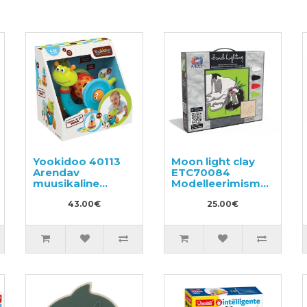
Yookidoo 40113
Moon light clay
Arendav
ETC70084
muusikaline
Modelleerimismass
mänguasi
– maal
43.00€
25.00€