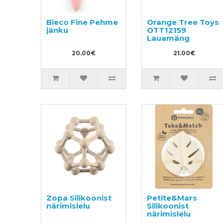
Bieco Fine Pehme
Orange Tree Toys
jänku
OTT12159
Lauamäng
20.00€
21.00€
Zopa Silikoonist
Petite&Mars
närimislelu
Silikoonist
närimislelu