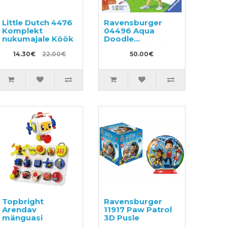
Little Dutch 4476
Ravensburger
Komplekt
04496 Aqua
nukumajale Köök
Doodle
joonistamisvaip
14.30€
22.00€
50.00€
Topbright
Ravensburger
Arendav
11917 Paw Patrol
mänguasi
3D Pusle