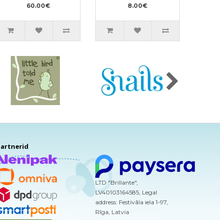
60.00€
8.00€
artnerid
LTD "Brillante",
LV40103164585, Legal
address: Festivāla iela 1-97,
Rīga, Latvia