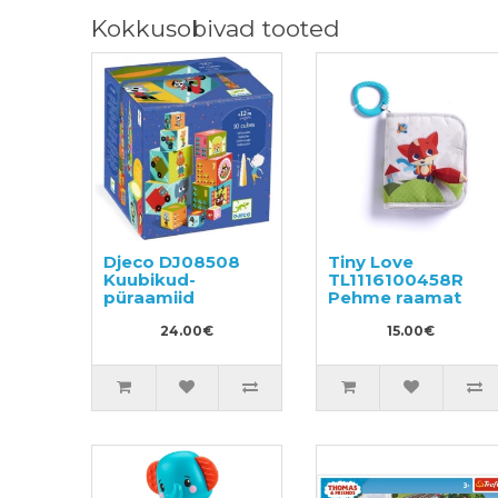
Kokkusobivad tooted
Djeco DJ08508
Tiny Love
Kuubikud-
TL1116100458R
püraamiid
Pehme raamat
24.00€
15.00€