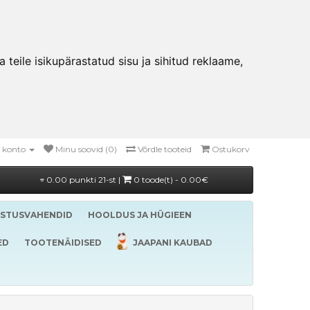
teile isikupärastatud sisu ja sihitud reklaame,
 konto
Minu soovid (0)
Võrdle tooteid
Ostukorv
0.00 punkti 21-st |
0 toode(t) - 0.00€
ASTUSVAHENDID
HOOLDUS JA HÜGIEEN
ED
TOOTENÄIDISED
JAAPANI KAUBAD